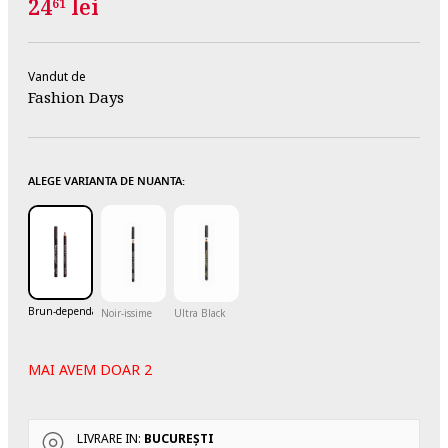
24
lei
61
Vandut de
Fashion Days
ALEGE VARIANTA DE NUANTA:
Brun-dependante
Noir-issime
Ultra Black
MAI AVEM DOAR 2
LIVRARE IN:
BUCUREŞTI