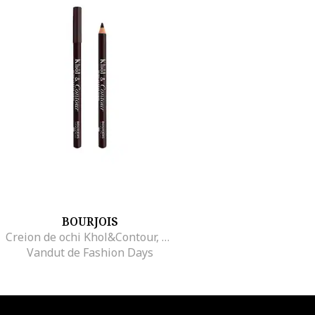
BOURJOIS
Creion de ochi Khol&Contour, Brun-dependante
Vandut de Fashion Days