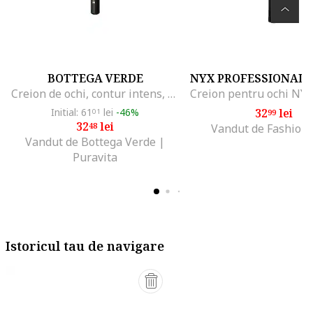
BOTTEGA VERDE
NYX PROFESSIONAL
Creion de ochi, contur intens, cu ceara si vitamina E, negru, 8G,, 01
Initial: 61
lei
-46%
32
lei
01
99
32
lei
48
Vandut de Fashion
Vandut de Bottega Verde |
Puravita
Istoricul tau de navigare