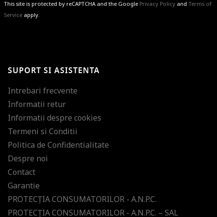
This site is protected by reCAPTCHA and the Google
Privacy Policy
and
Terms of
Service
apply.
BRAVO!
Te-ai abonat cu succes la newsletter folosind adresa de e-mail
%email%
.
Ti-am pregatit noutati despre brandurile noastre, selectii exclusive si
SUPORT SI ASISTENTA
ultimele tendinte in moda!
Intrebari frecvente
Informatii retur
Informatii despre cookies
Termeni si Conditii
Politica de Confidentialitate
Despre noi
Contact
Garantie
PROTECŢIA CONSUMATORILOR - A.N.P.C.
PROTECŢIA CONSUMATORILOR - A.N.P.C. – SAL