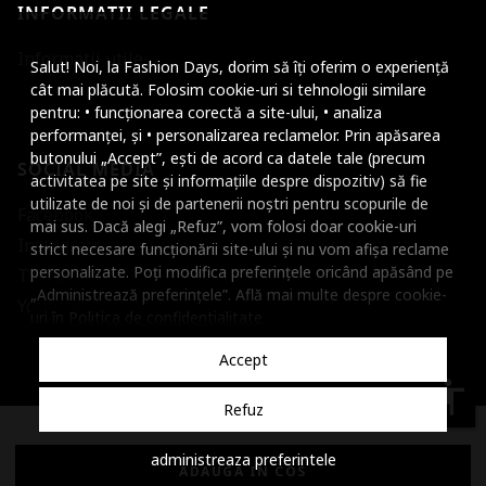
INFORMATII LEGALE
Mareste dimensiunea
Informatii utile
Salut! Noi, la Fashion Days, dorim să îți oferim o experiență
Micsoreaza dimensiu
cât mai plăcută. Folosim cookie-uri si tehnologii similare
pentru: • funcționarea corectă a site-ului, • analiza
Mareste spatierea tex
performanței, și • personalizarea reclamelor. Prin apăsarea
butonului „Accept”, ești de acord ca datele tale (precum
SOCIAL MEDIA
Micsoreaza spatierea
activitatea pe site și informațiile despre dispozitiv) să fie
utilizate de noi și de partenerii noștri pentru scopurile de
Facebook
Mareste inaltimea ra
mai sus. Dacă alegi „Refuz”, vom folosi doar cookie-uri
Instagram
strict necesare funcționării site-ului și nu vom afișa reclame
Micsoreaza inaltimea
personalizate. Poți modifica preferințele oricând apăsând pe
TikTok
„Administrează preferințele”. Află mai multe despre cookie-
Inverseaza culorile
Youtube
uri în
Politica de confidentialitate
.
Nuante de gri
Accept
Cursor mare
accessibility
Refuz
Subliniaza link-urile
© 2001 - 2026 Dante International, CUI: 14399840, Reg. Com.
administreaza preferintele
Dezactiveaza animatii
J2002000372404
ADAUGA IN COS