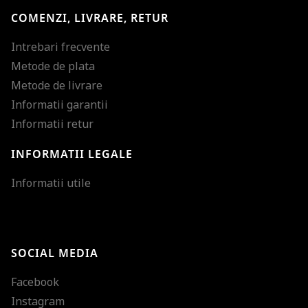
COMENZI, LIVRARE, RETUR
Intrebari frecvente
Metode de plata
Metode de livrare
Informatii garantii
Informatii retur
INFORMATII LEGALE
Mareste dimensiunea
Informatii utile
Micsoreaza dimensiu
Mareste spatierea tex
SOCIAL MEDIA
Micsoreaza spatierea
Facebook
Mareste inaltimea ra
Instagram