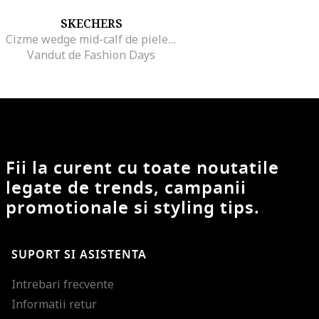
SKECHERS
Cizme wedge mid-calf de piele intoarsa Keepsakes, Negru
Vandut de Fashion Days
Fii la curent cu toate noutatile
legate de trends, campanii
promotionale si styling tips.
SUPORT SI ASISTENTA
Intrebari frecvente
Informatii retur