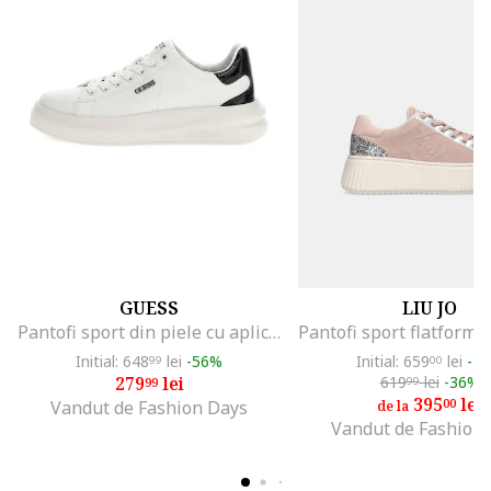
GUESS
LIU JO
Pantofi sport din piele cu aplicatie logo, Alb/Negru
Initial: 648
lei
-56%
Initial: 659
lei
-4
99
00
279
lei
619
lei
-36%
99
99
395
lei
00
Vandut de Fashion Days
de la
Vandut de Fashion