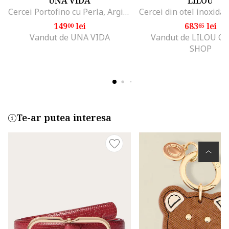
UNA VIDA
LILOU
Cercei Portofino cu Perla, Argint Placat cu Aur 18k
149
lei
683
lei
00
65
Vandut de UNA VIDA
Vandut de LILOU O
SHOP
Te-ar putea interesa