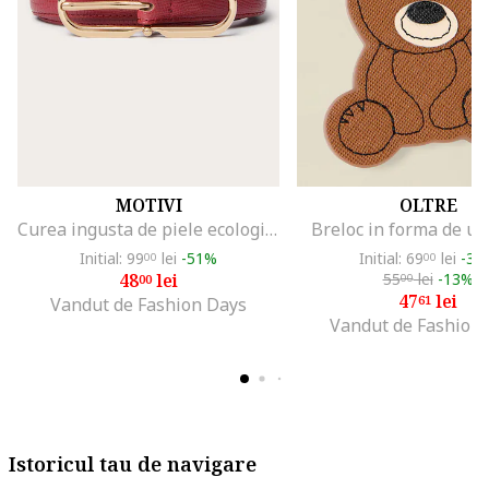
MOTIVI
OLTRE
Curea ingusta de piele ecologica, Coral
Breloc in forma de ur
Initial: 99
lei
-51%
Initial: 69
lei
-31
00
00
48
lei
55
lei
-13%
00
00
47
lei
61
Vandut de Fashion Days
Vandut de Fashion
Istoricul tau de navigare