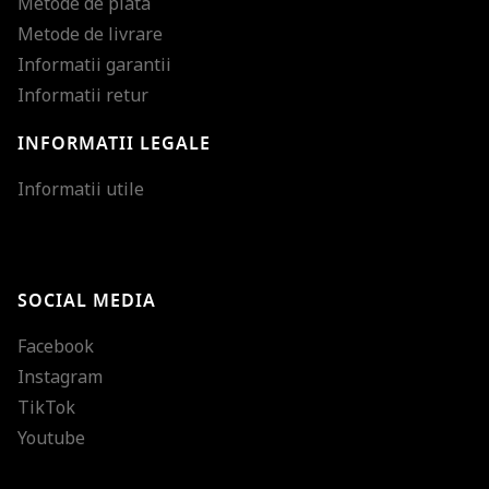
Metode de plata
Metode de livrare
Informatii garantii
Informatii retur
INFORMATII LEGALE
Mareste dimensiunea
Informatii utile
Micsoreaza dimensiu
Mareste spatierea tex
SOCIAL MEDIA
Micsoreaza spatierea
Facebook
Mareste inaltimea ra
Instagram
Micsoreaza inaltimea
TikTok
Inverseaza culorile
Youtube
Nuante de gri