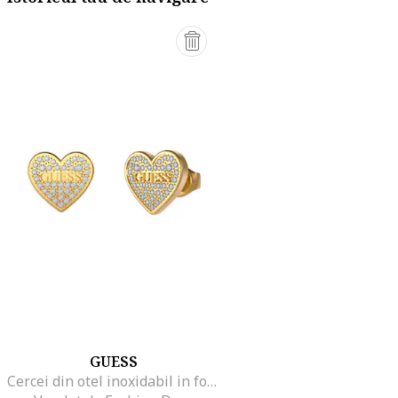
GUESS
Cercei din otel inoxidabil in forma de inima cu tija si cristale, Auriu/Argintiu