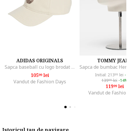
ADIDAS ORIGINALS
TOMMY JEAN
Sapca baseball cu logo brodat Classic, Crem
105
lei
Initial: 213
lei
-4
99
99
139
lei
-14%
99
Vandut de Fashion Days
119
lei
99
Vandut de Fashion
Istoricul tau de navigare