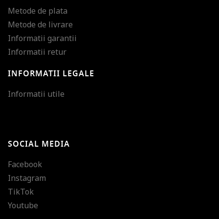
Metode de plata
Metode de livrare
Informatii garantii
Informatii retur
INFORMATII LEGALE
Mareste dimensiunea
Informatii utile
Micsoreaza dimensiu
Mareste spatierea tex
SOCIAL MEDIA
Micsoreaza spatierea
Facebook
Mareste inaltimea ra
Instagram
Micsoreaza inaltimea
TikTok
Inverseaza culorile
Youtube