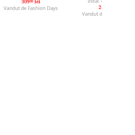
309
lei
Initial: 400
lei
-40%
00
00
240
lei
00
Vandut de Fashion Days
Vandut de Unic Brands