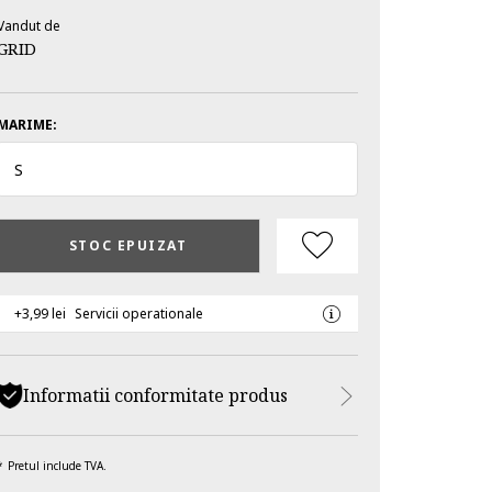
Vandut de
GRID
MARIME:
S
STOC EPUIZAT
+3,99 lei
Servicii operationale
Informatii conformitate produs
Pretul include TVA.