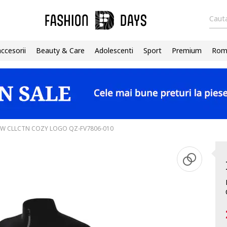
Cauta
accesorii
Beauty & Care
Adolescenti
Sport
Premium
Roma
NSW CLLCTN COZY LOGO QZ-FV7806-010