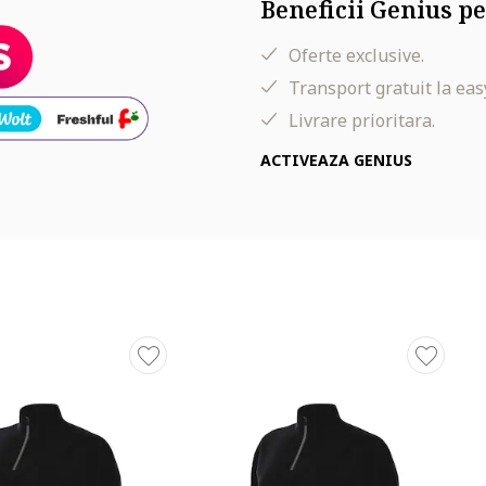
Beneficii Genius pe
Oferte exclusive.
Transport gratuit la eas
Livrare prioritara.
ACTIVEAZA GENIUS