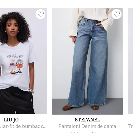
LIU JO
STEFANEL
Tricou regular-fit de bumbac cu aplicatie din strasuri, Alb/Negru/Portocaliu mandarina
Pantaloni Denim de dama