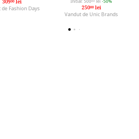
309
lei
Initial: 500
lei
-50%
00
00
250
lei
00
 de Fashion Days
Vandut de Unic Brands