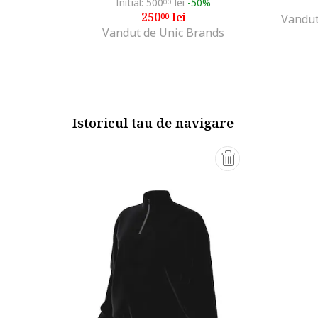
Initial: 500
lei
-50%
00
250
lei
00
Vandut
Vandut de Unic Brands
Istoricul tau de navigare