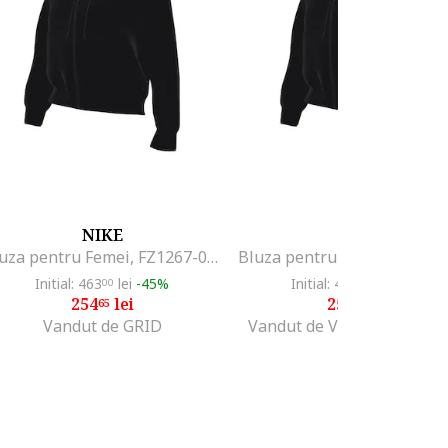
NIKE
NIKE
Bluza pentru Femei, FZ1267-010, Negru, Negru
Initial: 463
lei
-45%
Initial: 463
lei
-45%
00
00
254
lei
254
lei
65
65
Vandut de GRID
Vandut de Various Brands