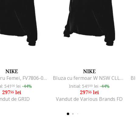
NIKE
NIKE
Bluza pentru Femei, FV7806-010, Negru, Negru
Bluza cu fermoar W NSW CLLCTN COZY LOGO QZ-FV7806-010
al: 541
lei
-44%
Initial: 541
lei
-44%
00
00
297
lei
297
lei
55
55
ndut de GRID
Vandut de Various Brands FD