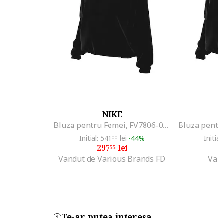
NIKE
Bluza pentru Femei, FV7806-010, Negru, Negru
Initial: 541
lei
-44%
Initi
00
297
lei
55
Vandut de Various Brands FD
Va
Te-ar putea interesa