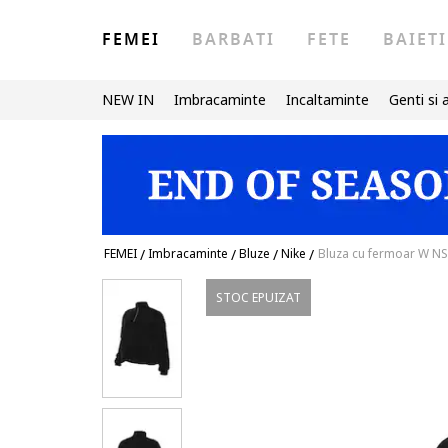
FEMEI
BARBATI
FETE
BAIETI
NEW IN
Imbracaminte
Incaltaminte
Genti si 
FEMEI
/
Imbracaminte
/
Bluze
/
Nike
/
Bluza cu fermoar W 
STOC EPUIZAT