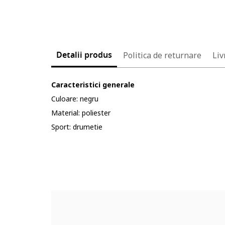
Detalii produs
Politica de returnare
Liv
Caracteristici generale
Culoare: negru
Material: poliester
Sport: drumetie
Cod produs:
6254768-12_221593
Part number key:
DGBS9Y3BM