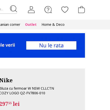
...
nian corner
Outlet
Home & Deco
Nike
Bluza cu fermoar W NSW CLLCTN
COZY LOGO QZ-FV7806-010
297
lei
55