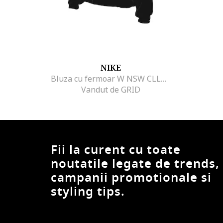
NIKE
Bluza cu fermoar W NSW CLLCTN COZY LOGO QZ-FV7806-010
Vandut de GRID
Fii la curent cu toate
noutatile legate de trends,
campanii promotionale si
styling tips.