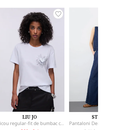
LIU JO
STEFANEL
Tricou regular-fit de bumbac cu aplicatie din strasuri, Alb optic