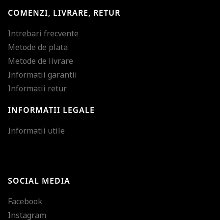
COMENZI, LIVRARE, RETUR
Intrebari frecvente
Metode de plata
Metode de livrare
Informatii garantii
Informatii retur
INFORMATII LEGALE
Mareste dimensiunea
Informatii utile
Micsoreaza dimensiu
Mareste spatierea tex
SOCIAL MEDIA
Micsoreaza spatierea
Facebook
Mareste inaltimea ra
Instagram