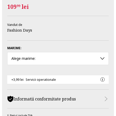
109
lei
99
Vandut de
Fashion Days
MARIME:
Alege marime:
+3,99 lei
Servicii operationale
Informatii conformitate produs
Pretul include TVA.