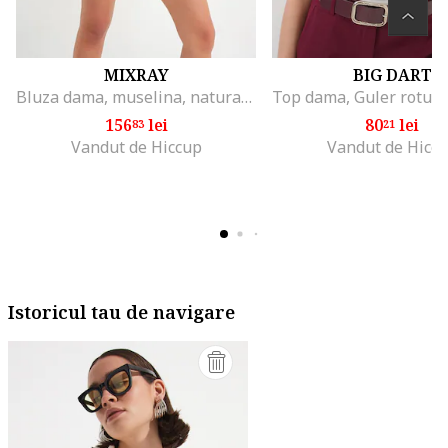
MIXRAY
BIG DART
Bluza dama, muselina, natural, textil
156
lei
80
lei
83
21
Vandut de Hiccup
Vandut de Hicc
Istoricul tau de navigare