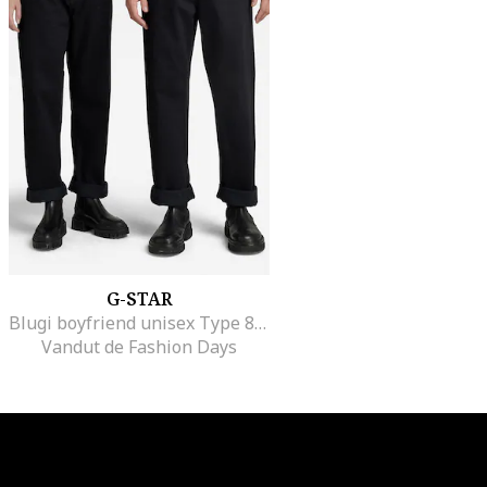
G-STAR
Blugi boyfriend unisex Type 89, Negru
Vandut de Fashion Days