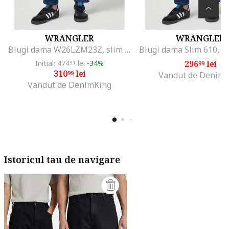
WRANGLER
WRANGLER
Blugi dama W26LZM23Z, slim fit, albastru, bumbac, Albastru
Initial: 474
lei
-34%
296
lei
31
99
310
lei
99
Vandut de Denim
Vandut de DenimKing
Istoricul tau de navigare