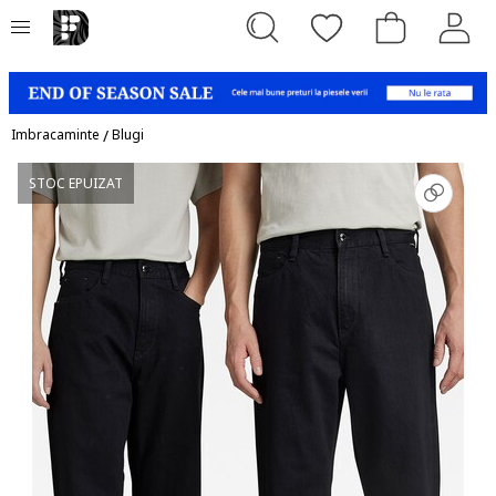
Imbracaminte
/
Blugi
STOC EPUIZAT