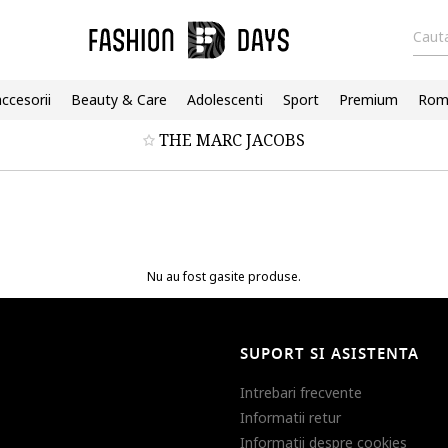
Cauta
accesorii
Beauty & Care
Adolescenti
Sport
Premium
Roma
THE MARC JACOBS
Nu au fost gasite produse.
SUPORT SI ASISTENTA
Intrebari frecvente
Informatii retur
Informatii despre cookies