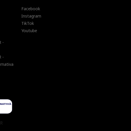
Facebook
Instagram
TikTok
Youtube
 -
 -
ernativa
UR