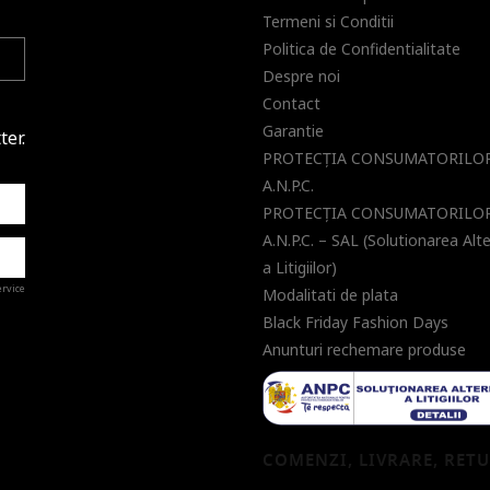
Termeni si Conditii
Politica de Confidentialitate
Despre noi
Contact
Garantie
ter.
PROTECŢIA CONSUMATORILOR
A.N.P.C.
PROTECŢIA CONSUMATORILOR
A.N.P.C. – SAL (Solutionarea Alt
a Litigiilor)
ervice
Modalitati de plata
Black Friday Fashion Days
Anunturi rechemare produse
a de
COMENZI, LIVRARE, RET