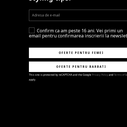
Confirm ca am peste 16 ani. Vei primi un
email pentru confirmarea inscrierii la newslet
OFERTE PENTRU FEMEI
OFERTE PENTRU BARBATI
This site is protected by reCAPTCHA and the Google
Privacy Policy
and
Terms of S
apply.
BRAVO!
Te-ai abonat cu succes la newsletter folosind adres
e-mail
%email%
.
Ti-am pregatit noutati despre brandurile noastre,
selectii exclusive si ultimele tendinte in moda!