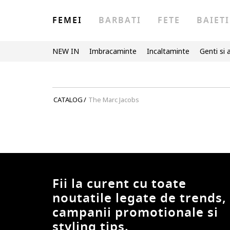
FEMEI
BARBATI
FETE
BAIETI
NEW IN
Imbracaminte
Incaltaminte
Genti si 
CATALOG
/
The Marc Jacobs
Fii la curent cu toate
noutatile legate de trends,
campanii promotionale si
styling tips.