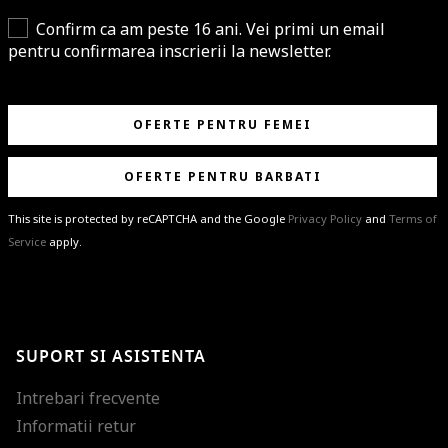
Confirm ca am peste 16 ani. Vei primi un email
pentru confirmarea inscrierii la newsletter.
OFERTE PENTRU FEMEI
OFERTE PENTRU BARBATI
This site is protected by reCAPTCHA and the Google
Privacy Policy
and
Terms of
Service
apply.
BRAVO!
Te-ai abonat cu succes la newsletter folosind adresa de e-mail
%email%
.
Ti-am pregatit noutati despre brandurile noastre, selectii exclusive si
SUPORT SI ASISTENTA
ultimele tendinte in moda!
Intrebari frecvente
Informatii retur