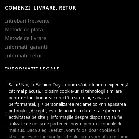
COMENZI, LIVRARE, RETUR
Intrebari frecvente
Metode de plata
Metode de livrare
Informatii garantii
Informatii retur
INFORMATII LEGALE
Mareste dimensiunea
Informatii utile
Salut! Noi, la Fashion Days, dorim să îți oferim o experiență
Micsoreaza dimensiu
cât mai plăcută. Folosim cookie-uri si tehnologii similare
pentru: • funcționarea corectă a site-ului, • analiza
Mareste spatierea tex
performanței, și • personalizarea reclamelor. Prin apăsarea
butonului „Accept”, ești de acord ca datele tale (precum
SOCIAL MEDIA
Micsoreaza spatierea
activitatea pe site și informațiile despre dispozitiv) să fie
utilizate de noi și de partenerii noștri pentru scopurile de
Facebook
Mareste inaltimea ra
mai sus. Dacă alegi „Refuz”, vom folosi doar cookie-uri
Instagram
strict necesare funcționării site-ului și nu vom afișa reclame