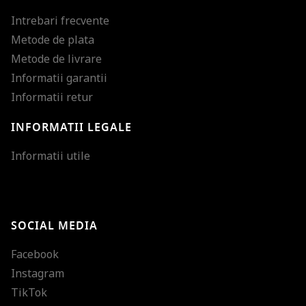
Intrebari frecvente
Metode de plata
Metode de livrare
Informatii garantii
Informatii retur
INFORMATII LEGALE
Mareste dimensiunea
Informatii utile
Micsoreaza dimensiu
Mareste spatierea tex
SOCIAL MEDIA
Micsoreaza spatierea
Facebook
Mareste inaltimea ra
Instagram
Micsoreaza inaltimea
TikTok