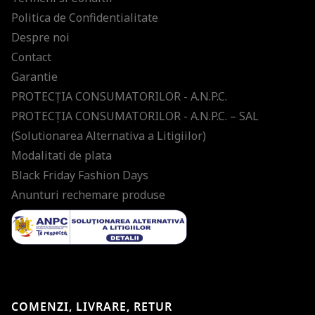
Politica de Confidentialitate
Despre noi
Contact
Garantie
PROTECŢIA CONSUMATORILOR - A.N.P.C.
PROTECŢIA CONSUMATORILOR - A.N.P.C. – SAL
(Solutionarea Alternativa a Litigiilor)
Modalitati de plata
Black Friday Fashion Days
Anunturi rechemare produse
COMENZI, LIVRARE, RETUR