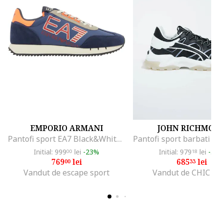
EMPORIO ARMANI
JOHN RICHMO
Pantofi sport EA7 Black&White Vintage NY 58244, Albastru
Initial: 999
lei
-23%
Initial: 979
lei
-3
00
18
769
lei
685
lei
00
33
Vandut de escape sport
Vandut de CHIC C