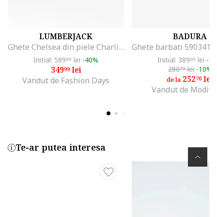
LUMBERJACK
BADURA
Ghete Chelsea din piele Charlie, Negru
Initial: 589
lei
-40%
Initial: 389
lei
-3
99
99
349
lei
280
lei
-10%
99
79
252
lei
70
Vandut de Fashion Days
de la
Vandut de Modivo
Te-ar putea interesa