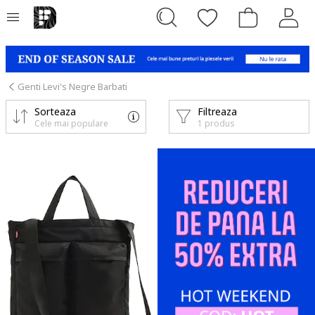
Genti Levi's Negre Barbati
Sorteaza
Filtreaza
Cele mai populare
1 produs