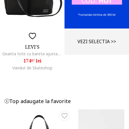
VEZI SELECTIA >>
LEVI'S
Geanta tote cu bareta ajustabila
174
lei
67
Vandut de Skateshop
Top adaugate la favorite