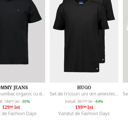
OMMY JEANS
HUGO
Tricou de bumbac organic cu decolteu la baza gatului, Negru
Set de tricouri uni din amestec de bumbac - 2 piese, Negru
al: 186
lei
-30%
Initial: 361
lei
-44%
99
99
129
lei
199
lei
99
99
 de Fashion Days
Vandut de Fashion Days