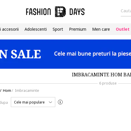
Cauta
i accesorii
Adolescenti
Sport
Premium
Men care
Outlet
IMBRACAMINTE HOM BA
6 produse
/
Hom
/
Imbracaminte
Cele mai populare
 dupa