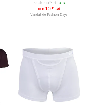
Initial:
214
95
lei
-
31%
146
lei
45
de la
Vandut de Fashion Days