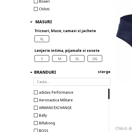
Boxeri
Chiloti
MASURI
Tricouri, bluze, camasi si jachete
XL
Lenjerie intima, pijamale si sosete
S
M
XL
2XL
BRANDURI
sterge
adidas Performance
Aeronautica Militare
ARMANI EXCHANGE
Bally
Billabong
BOSS