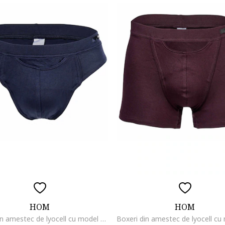
HOM
HOM
Chiloti din amestec de lyocell cu model uni, Albastru inchis