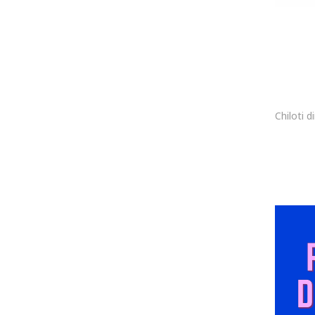
Hanro
Hechter Paris
Hom
HUGO
Indicode
Jack & Jones
Joop
Joop!
JOOP! Jeans
Karl Lagerfeld
KILPI
KOTON
Lacoste
LC WAIKIKI
Lee
LES HOMMES
Levi's