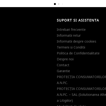
SUPORT SI ASISTENTA
Intrebari frecvente
Informatii retur
Informatii despre cookies
Termeni si Conditii
Politica de Confidentialitate
Despre noi
Contact
Garantie
PROTECŢIA CONSUMATORILOR
A.N.P.C.
PROTECŢIA CONSUMATORILOR
A.N.P.C. – SAL (Solutionarea Alt
a Litigiilor)