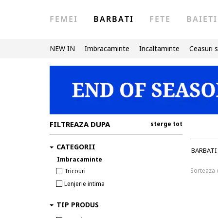
FEMEI
BARBATI
FETE
BAIETI
NEW IN
Imbracaminte
Incaltaminte
Ceasuri s
FILTREAZA DUPA
sterge tot
CATEGORII
BARBATI
Imbracaminte
Sorteaza
Tricouri
Lenjerie intima
TIP PRODUS