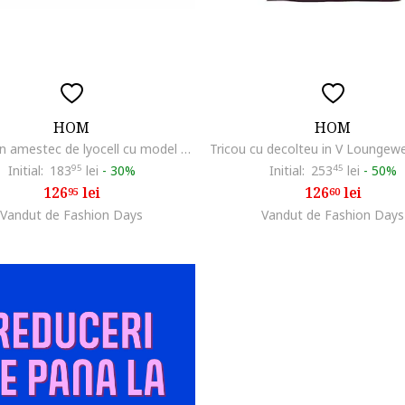
HOM
HOM
Chiloti din amestec de lyocell cu model uni, Negru
Initial:
183
95
lei
-
30%
Initial:
253
45
lei
-
50%
126
lei
126
lei
95
60
Vandut de Fashion Days
Vandut de Fashion Days