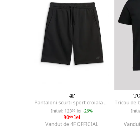
Scotch & Soda
Sofiaman
Stance
Strellson
THE DUDES
Tom Tailor
Tommy Hilfiger
Tommy Jeans
Uyn
W. Wegener
Wrangler
XAGON
4F
T
Pantaloni scurti sport croiala regular, talie ajustabila, 2 buzunare, negru, material usor
Initial: 123
lei
-26%
Initi
99
90
lei
99
Vandut de 4F OFFICIAL
Vandut