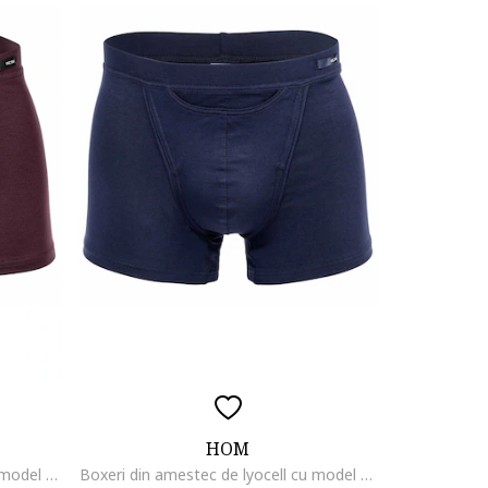
HOM
Boxeri din amestec de lyocell cu model uni, Rosu inchis
Boxeri din amestec de lyocell cu model uni, Albastru inchis