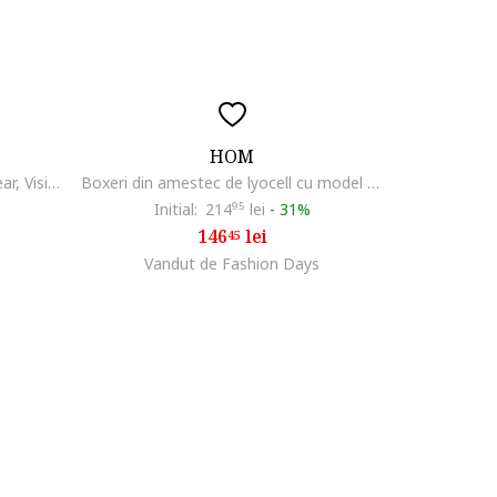
HOM
Tricou cu decolteu in V Loungewear, Visiniu
Boxeri din amestec de lyocell cu model uni, Alb
Initial:
214
95
lei
-
31%
146
lei
45
Vandut de Fashion Days