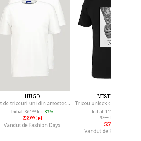
HUGO
MISTER TEE
Set de tricouri uni din amestec de bumbac - 2 piese, Alb optic
Initial: 361
lei
-33%
Initial: 112
lei
-50%
99
99
239
lei
98
lei
-43%
99
99
55
lei
99
Vandut de Fashion Days
Vandut de Fashion Days