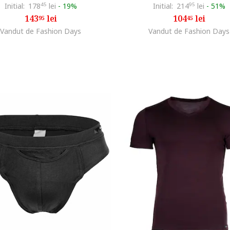
Initial:
178
45
lei
-
19%
Initial:
214
95
lei
-
51%
143
lei
104
lei
95
45
Vandut de Fashion Days
Vandut de Fashion Days