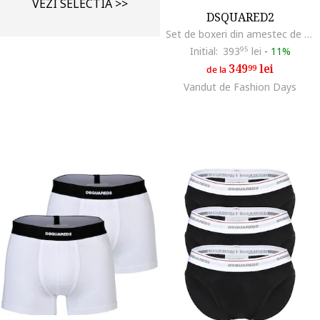
VEZI SELECTIA >>
DSQUARED2
Set de boxeri din amestec de bumbac - 2 perechi, Alb/Negru
Initial:
393
95
lei
-
11%
349
lei
99
de la
Vandut de Fashion Days