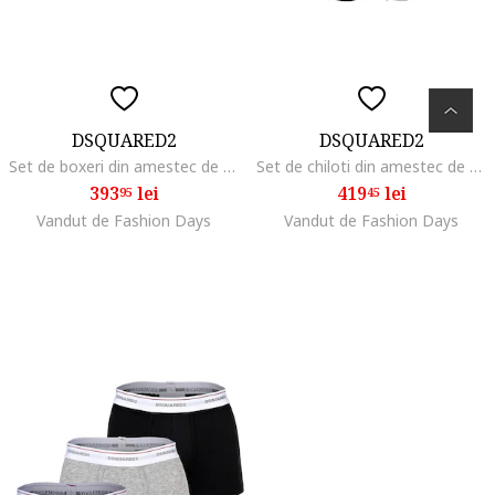
DSQUARED2
DSQUARED2
Set de boxeri din amestec de bumbac - 2 perechi, Alb
Set de chiloti din amestec de bumbac cu banda logo in talie - 3 perechi, Negru
393
lei
419
lei
95
45
Vandut de Fashion Days
Vandut de Fashion Days