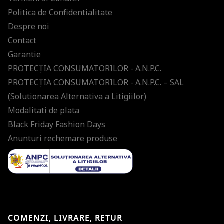
Politica de Confidentialitate
Despre noi
Contact
Garantie
PROTECŢIA CONSUMATORILOR - A.N.P.C.
PROTECŢIA CONSUMATORILOR - A.N.P.C. – SAL
(Solutionarea Alternativa a Litigiilor)
Modalitati de plata
Black Friday Fashion Days
Anunturi rechemare produse
COMENZI, LIVRARE, RETUR