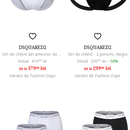
DSQUARED2
DSQUARED2
Set de chiloti din amestec de bumbac cu banda logo in talie - 3 perechi, Alb
Set de chiloti - 2 perechi, Negru
Initial:
419
45
lei
Initial:
336
95
lei
-
10%
379
lei
299
lei
99
99
de la
de la
Vandut de Fashion Days
Vandut de Fashion Days