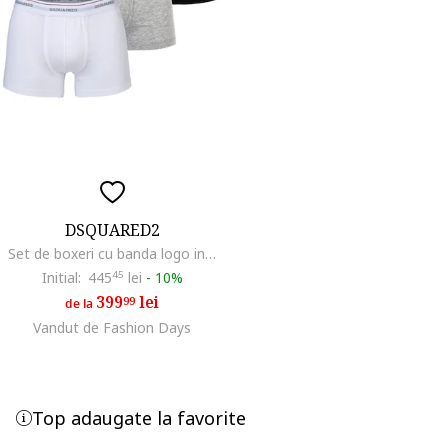
DSQUARED2
Set de boxeri cu banda logo in talie - 3 perechi, Alb/Negru/Gri
Initial:
445
45
lei
-
10%
399
lei
99
de la
Vandut de Fashion Days
Top adaugate la favorite