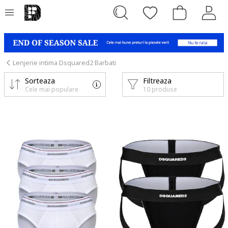
Lenjerie intima Dsquared2 Barbati
Sorteaza
Filtreaza
Cele mai populare
10 produse