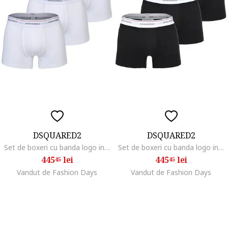
DSQUARED2
DSQUARED2
Set de boxeri cu banda logo in talie - 3 perechi, Alb
Set de boxeri cu banda logo in talie - 3 perechi, Negru
445
lei
445
lei
45
45
Vandut de Fashion Days
Vandut de Fashion Days