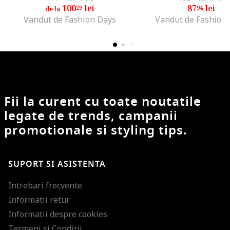
100
lei
87
lei
29
94
de la
Vandut de Fashion Days
Vandut de Fashion
Fii la curent cu toate noutatile
legate de trends, campanii
promotionale si styling tips.
SUPORT SI ASISTENTA
Intrebari frecvente
Informatii retur
Informatii despre cookies
Termeni si Conditii