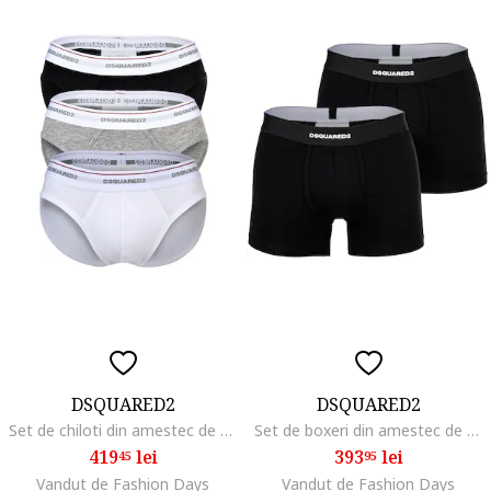
DSQUARED2
DSQUARED2
Set de chiloti din amestec de bumbac cu banda logo in talie - 3 perechi, Alb/Negru/Gri
Set de boxeri din amestec de bumbac - 2 perechi, Negru
419
lei
393
lei
45
95
Vandut de Fashion Days
Vandut de Fashion Days