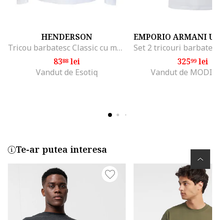
HENDERSON
Tricou barbatesc Classic cu maneca lunga alb,
83
lei
325
lei
88
99
Vandut de Esotiq
Vandut de MODIV
Te-ar putea interesa