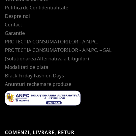
Politica de Confidentialitate
Despre noi
Contact
Garantie
PROTECŢIA CONSUMATORILOR - A.N.P.C.
PROTECŢIA CONSUMATORILOR - A.N.P.C. – SAL
(Solutionarea Alternativa a Litigiilor)
Modalitati de plata
Black Friday Fashion Days
Anunturi rechemare produse
COMENZI, LIVRARE, RETUR