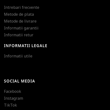
Intrebari frecvente
Metode de plata
Metode de livrare
Informatii garantii
Informatii retur
INFORMATII LEGALE
Mareste dimensiunea
Informatii utile
Micsoreaza dimensiu
Mareste spatierea tex
SOCIAL MEDIA
Micsoreaza spatierea
Facebook
Mareste inaltimea ra
Instagram
Micsoreaza inaltimea
TikTok