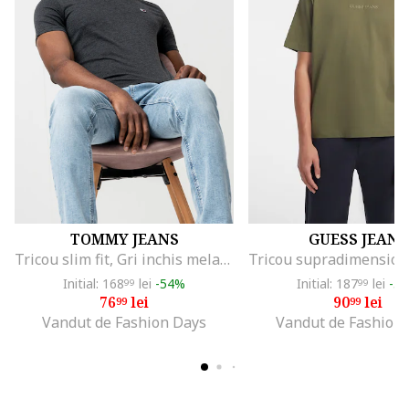
TOMMY JEANS
GUESS JEANS
Tricou slim fit, Gri inchis melange
Initial: 168
lei
-54%
Initial: 187
lei
-5
99
99
76
lei
90
lei
99
99
Vandut de Fashion Days
Vandut de Fashion