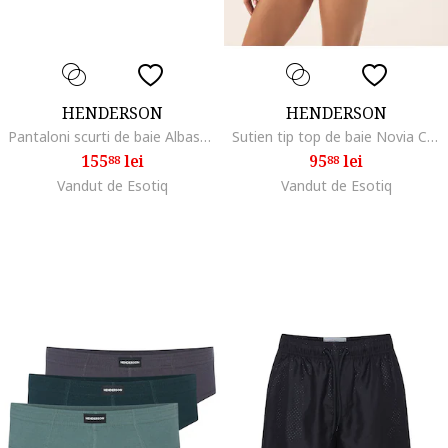
HENDERSON
HENDERSON
Pantaloni scurti de baie Albastru rosu, Multicolor
Sutien tip top de baie Novia Castaniu-bronz, Bronz
155
lei
95
lei
88
88
Vandut de Esotiq
Vandut de Esotiq