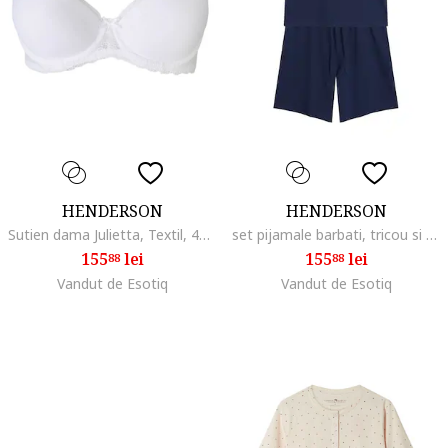
HENDERSON
HENDERSON
Sutien dama Julietta, Textil, 43794, Alb
set pijamale barbati, tricou si pantaloni scurti, Albastru turcoaz
155
lei
155
lei
88
88
Vandut de Esotiq
Vandut de Esotiq