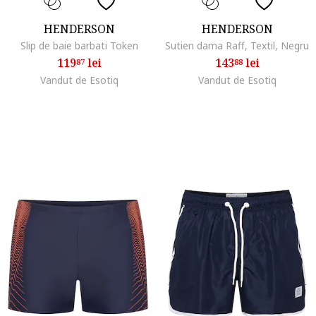
HENDERSON
HENDERSON
Slip de baie barbati Token
Sutien dama Raff, Textil, Negru
119
lei
143
lei
87
88
Vandut de Esotiq
Vandut de Esotiq