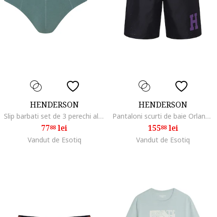
HENDERSON
HENDERSON
Slip barbati set de 3 perechi albastru, albastru deschis, gri, bumbac, croiala regular fit
Pantaloni scurti de baie Orlando negru, Negru
77
lei
155
lei
88
88
Vandut de Esotiq
Vandut de Esotiq