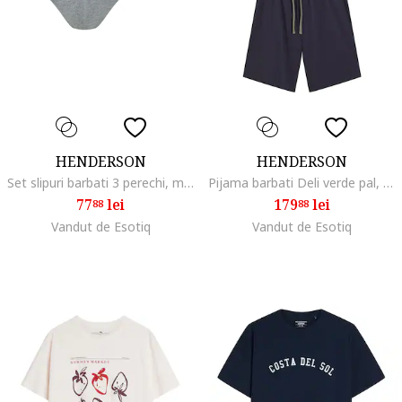
HENDERSON
HENDERSON
Set slipuri barbati 3 perechi, multicolor, bumbac, croiala regular fit
Pijama barbati Deli verde pal, gri
77
lei
179
lei
88
88
Vandut de Esotiq
Vandut de Esotiq