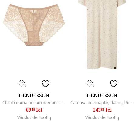
HENDERSON
HENDERSON
Chiloti dama poliamida/dantela, bej
Camasa de noapte, dama, Print de Capsune, Roz deschis Evika, Grafic
69
lei
143
lei
48
88
Vandut de Esotiq
Vandut de Esotiq