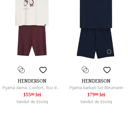
HENDERSON
HENDERSON
Pijama dama, Confort, Roz deschis, maro Evika, Grafic
Pijama barbati Sol Bleumarin
155
lei
179
lei
88
88
Vandut de Esotiq
Vandut de Esotiq