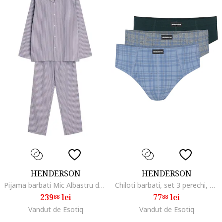
HENDERSON
HENDERSON
Pijama barbati Mic Albastru deschis
Chiloti barbati, set 3 perechi, multicolor, bumbac 100%
239
lei
77
lei
88
88
Vandut de Esotiq
Vandut de Esotiq