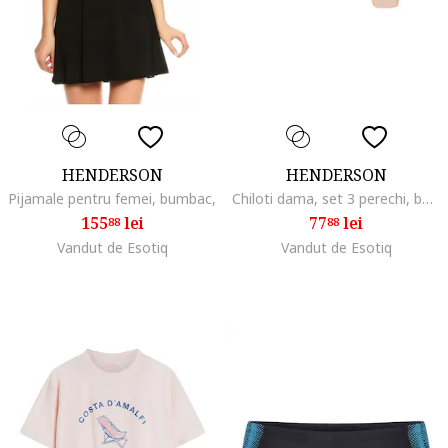
HENDERSON
HENDERSON
Pijamale pentru femei, bumbac,
Chiloti dama, set 3 perechi, bumbac
155
lei
77
lei
88
88
Vandut de Esotiq
Vandut de Esotiq