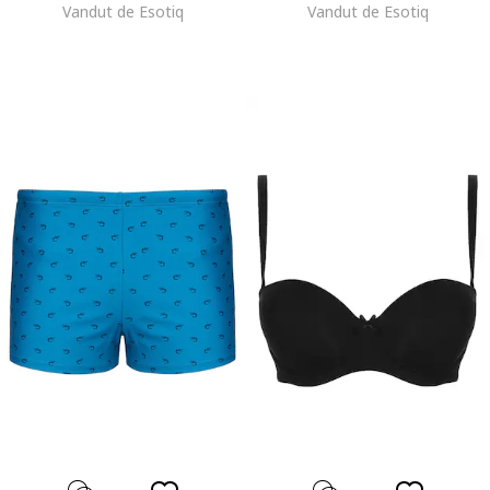
Vandut de Esotiq
Vandut de Esotiq