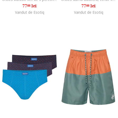
77
lei
77
lei
88
88
Vandut de Esotiq
Vandut de Esotiq