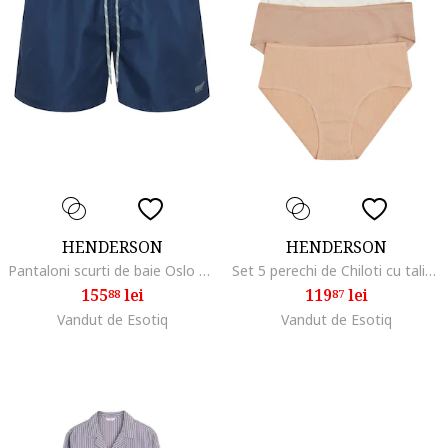
HENDERSON
HENDERSON
Pantaloni scurti de baie Oslo Albastru
Set 5 perechi de Chiloti cu talie inalta Bumbac/Elastan, Bej/Crem
155
lei
119
lei
88
87
Vandut de Esotiq
Vandut de Esotiq