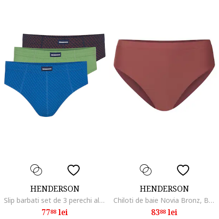
HENDERSON
HENDERSON
Slip barbati set de 3 perechi albastru, gri, bumbac, croiala regular fit
Chiloti de baie Novia Bronz, Bronz
77
lei
83
lei
88
88