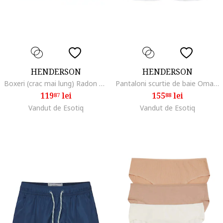
HENDERSON
HENDERSON
Boxeri (crac mai lung) Radon albalstru, portocaliu
Pantaloni scurtie de baie Omaha Bleumarin
119
lei
155
lei
87
88
Vandut de Esotiq
Vandut de Esotiq