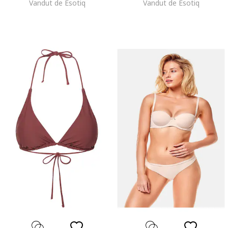
Vandut de Esotiq
Vandut de Esotiq