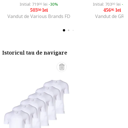
Initial: 719
lei
-30%
Initial: 703
lei
-3
00
00
503
lei
456
lei
30
95
Vandut de Various Brands FD
Vandut de GRI
Istoricul tau de navigare