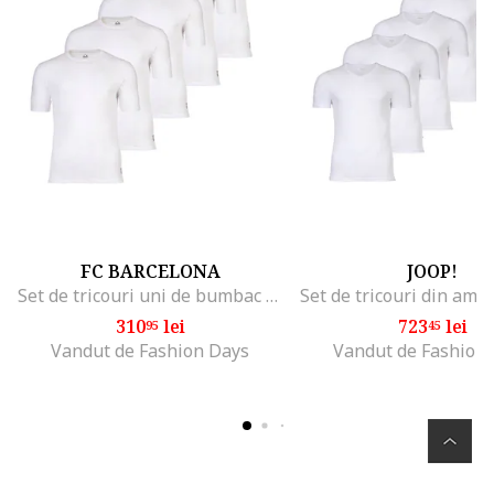
FC BARCELONA
JOOP!
Set de tricouri uni de bumbac - 5 piese, Alb
310
lei
723
lei
95
45
Vandut de Fashion Days
Vandut de Fashion