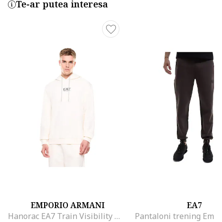
Te-ar putea interesa
EMPORIO ARMANI
EA7
Hanorac EA7 Train Visibility M RN S 55405, Alb