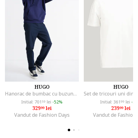
HUGO
HUGO
Hanorac de bumbac cu buzunar kangaroo Ditchie, Bleumarin
Initial: 701
lei
-52%
Initial: 361
lei
-3
59
99
329
lei
239
lei
99
99
Vandut de Fashion Days
Vandut de Fashion