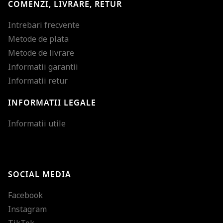
COMENZI, LIVRARE, RETUR
Intrebari frecvente
Metode de plata
Metode de livrare
Informatii garantii
Informatii retur
INFORMATII LEGALE
Mareste dimensiunea
Informatii utile
Micsoreaza dimensiu
Mareste spatierea tex
SOCIAL MEDIA
Micsoreaza spatierea
Facebook
Mareste inaltimea ra
Instagram
Micsoreaza inaltimea