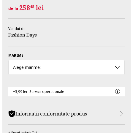
258
lei
45
de la
Vandut de
Fashion Days
MARIME:
Alege marime:
+3,99 lei
Servicii operationale
Informatii conformitate produs
Pretul include TVA.