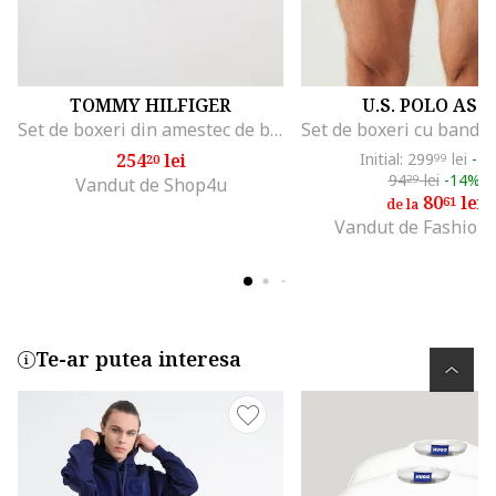
TOMMY HILFIGER
U.S. POLO ASS
Set de boxeri din amestec de bumbac organic cu banda logo in talie - 3 perechi, Negru/Gri melange/Alb optic
254
lei
Initial: 299
lei
-7
20
99
94
lei
-14%
29
Vandut de Shop4u
80
lei
61
de la
Vandut de Fashion
Te-ar putea interesa