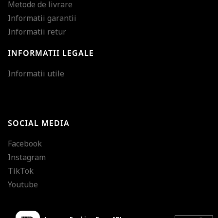
Metode de livrare
Informatii garantii
Informatii retur
INFORMATII LEGALE
Mareste dimensiunea
Informatii utile
Micsoreaza dimensiu
Mareste spatierea tex
SOCIAL MEDIA
Micsoreaza spatierea
Facebook
Mareste inaltimea ra
Instagram
Micsoreaza inaltimea
TikTok
Inverseaza culorile
Youtube
Nuante de gri