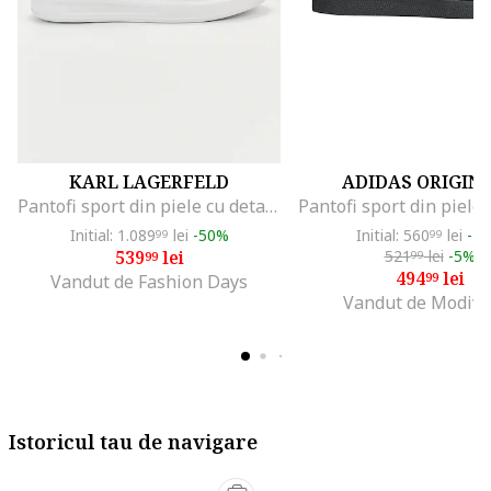
KARL LAGERFELD
ADIDAS ORIGIN
Pantofi sport din piele cu detalii logo, Alb optic
Initial: 1.089
lei
-50%
Initial: 560
lei
-1
99
99
539
lei
521
lei
-5%
99
99
494
lei
99
Vandut de Fashion Days
Vandut de Modivo
Istoricul tau de navigare