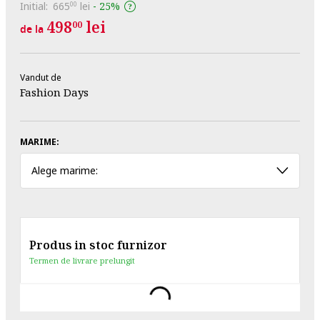
Initial:
665
lei
-
25%
00
498
lei
00
de la
Vandut de
Fashion Days
MARIME:
Alege marime:
Produs in stoc furnizor
Termen de livrare prelungit