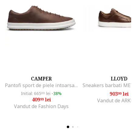
CAMPER
LLOYD
Pantofi sport de piele intoarsa Chasis, Maro
Initial: 665
lei
-38%
903
lei
00
99
409
lei
99
Vandut de ARKR
Vandut de Fashion Days