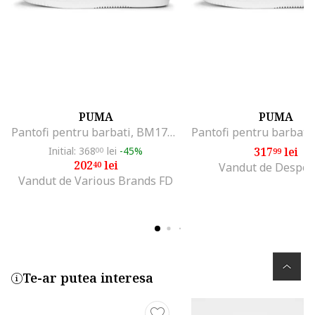
PUMA
PUMA
Pantofi pentru barbati, BM172823, alb
Initial: 368
lei
-45%
317
lei
00
99
202
lei
40
Vandut de Despor
Vandut de Various Brands FD
Te-ar putea interesa