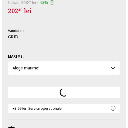
Initial:
368
lei
-
45%
00
202
lei
40
Vandut de
GRID
MARIME:
Alege marime:
+3,99 lei
Servicii operationale