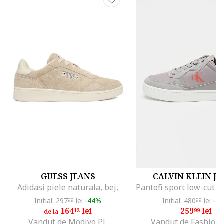
GUESS JEANS
CALVIN KLEIN J
Adidasi piele naturala, bej,
Initial: 297
lei
-44%
Initial: 480
lei
-4
99
99
164
lei
259
lei
12
99
de la
Vandut de Modivo PL
Vandut de Fashion