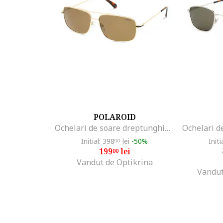
POLAROID
Ochelari de soare dreptunghiulari unisex polarizati
Initial: 398
lei
-50%
Initi
00
199
lei
00
Vandut de Optikrina
Vandut