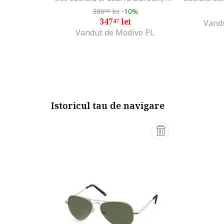
386
lei
-10%
08
347
lei
47
Vand
Vandut de Modivo PL
Istoricul tau de navigare