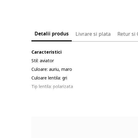
Detalii produs
Livrare si plata
Retur si
Caracteristici
Stil: aviator
Culoare: auriu, maro
Culoare lentila: gri
Tip lentila: polarizata
Culoare rama: auriu
Protectie UV: 400
Ambalaj: produsul se livreaza in ambalaj personalizat.
Compozitie
Material rama: policarbonat