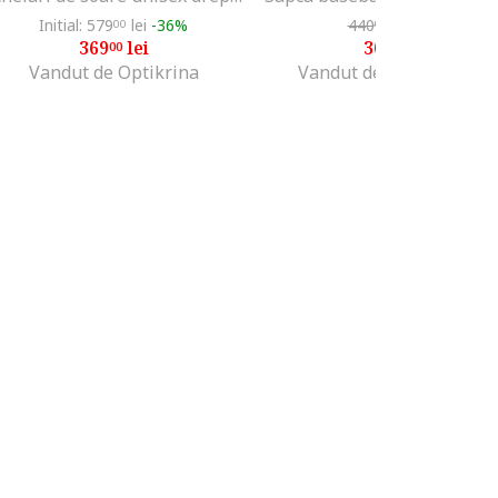
Initial: 579
lei
-36%
440
lei
-30%
00
00
369
lei
308
lei
00
00
Vandut de Optikrina
Vandut de Fashion Days