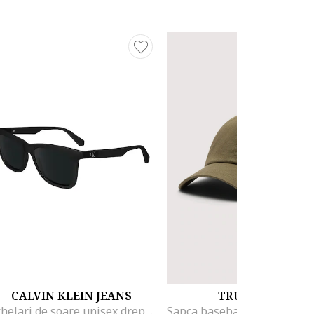
CALVIN KLEIN JEANS
TRUSSARDI
Ochelari de soare unisex dreptunghiulari, Negru