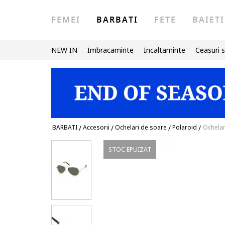
FEMEI
BARBATI
FETE
BAIETI
NEW IN
Imbracaminte
Incaltaminte
Ceasuri s
BARBATI
/
Accesorii
/
Ochelari de soare
/
Polaroid
/
Ochelari
STOC EPUIZAT