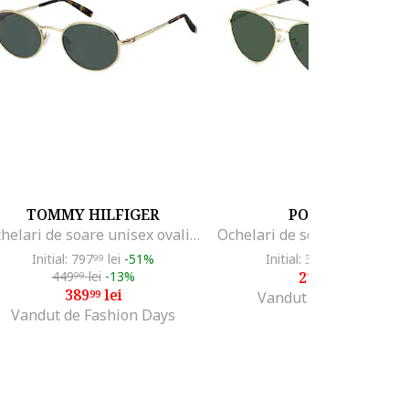
TOMMY HILFIGER
POLAROID
Ochelari de soare unisex ovali cu rama metalica
Initial: 797
lei
-51%
Initial: 321
lei
-31%
99
99
449
lei
-13%
219
lei
99
00
389
lei
99
Vandut de Optikrina
Vandut de Fashion Days