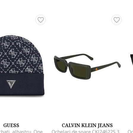
GUESS
CALVIN KLEIN JEANS
Caciula barbati, albastru, One Size INTL
Ochelari de soare CKJ24622S 309 56, Marime 56 mm