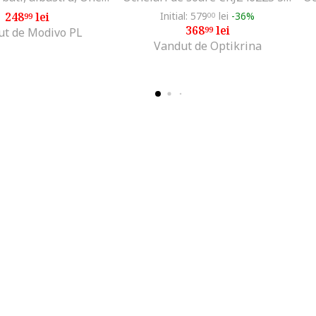
248
lei
Initial: 579
lei
-36%
99
00
368
lei
99
ut de Modivo PL
Vandut de Optikrina