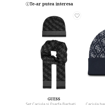
Te-ar putea interesa
GUESS
Set Caciula si Esarfa Barbati, Negru, One Size INTL