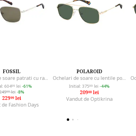
FOSSIL
POLAROID
Ochelari de soare patrati cu rama metalica, Auriu
Ochelari de soare cu lentile polarizate si rama metalica, Auriu/Negru stins
al: 604
lei
-61%
Initial: 375
lei
-44%
99
99
249
lei
-8%
209
lei
99
00
229
lei
99
Vandut de Optikrina
 de Fashion Days