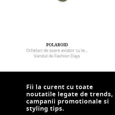
POLAROID
Ochelari de soare aviator cu lentile ultrapolarizate
Vandut de Fashion Days
Fii la curent cu toate
noutatile legate de trends,
campanii promotionale si
styling tips.