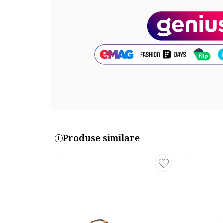
Material lentile: policarbonat
Dimensiuni
Latime lentila: 60 mm
Marime punte nazala: 14 mm
Lungime brat: 140 mm
Cod produs:
PLD-1017-S-3YG-H8
Part number key:
Produse similare
D3CT01BBM