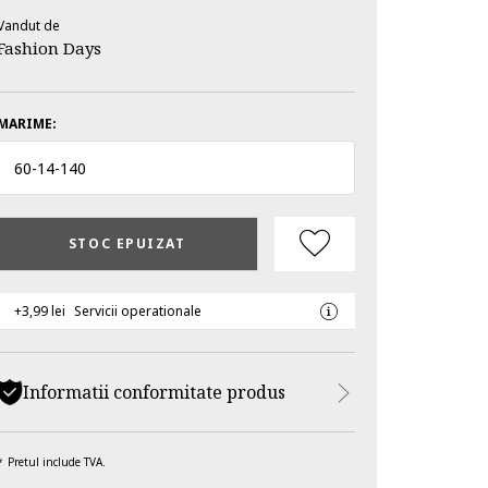
Vandut de
Fashion Days
MARIME:
60
-
14
-
140
STOC EPUIZAT
+3,99 lei
Servicii operationale
Informatii conformitate produs
Pretul include TVA.