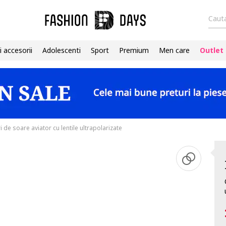
Cauta
i accesorii
Adolescenti
Sport
Premium
Men care
Outlet
 de soare aviator cu lentile ultrapolarizate