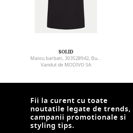
SOLID
Maiou barbati, 303528942, Bumbac, 2XL INTL, Negru
Vandut de MODIVO SA
Fii la curent cu toate
noutatile legate de trends,
campanii promotionale si
styling tips.