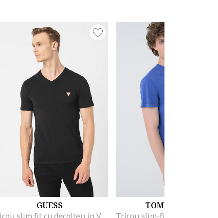
GUESS
TOMMY JEANS
Tricou slim fit cu decolteu in V, Negru carbon