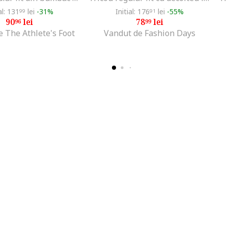
al: 131
lei
-31%
Initial: 176
lei
-55%
99
91
90
lei
78
lei
96
99
 The Athlete's Foot
Vandut de Fashion Days