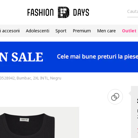
Cauta
i accesorii
Adolescenti
Sport
Premium
Men care
Outlet
03528942, Bumbac, 2XL INTL, Negru