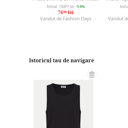
Initial: 168
lei
-54%
Initi
99
76
lei
99
Vandut de Fashion Days
Vandut de
Istoricul tau de navigare