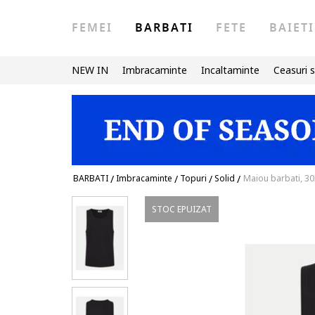
FEMEI
BARBATI
FETE
BAIETI
NEW IN
Imbracaminte
Incaltaminte
Ceasuri s
BARBATI
/
Imbracaminte
/
Topuri
/
Solid
/
Maiou barbati, 3
STOC EPUIZAT