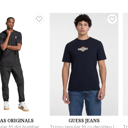
AS ORIGINALS
GUESS JEANS
Tricou regular fit din bumbac Trefoil, Negru
Tricou regular fit cu decolteu la baza gatului, Albastru ultramarin