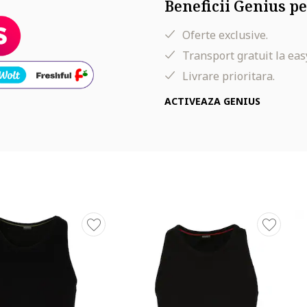
Beneficii Genius pe
Oferte exclusive.
Transport gratuit la eas
Livrare prioritara.
ACTIVEAZA GENIUS