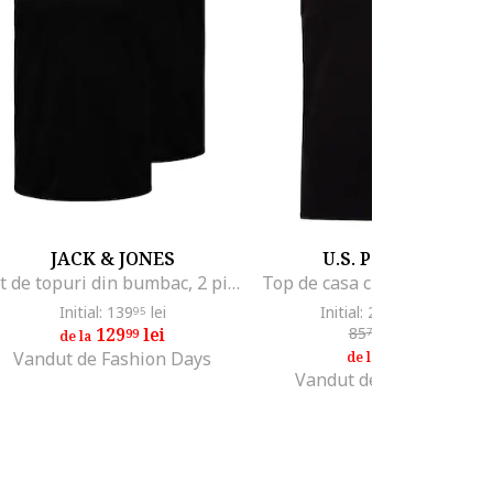
JACK & JONES
U.S. POLO ASSN.
Set de topuri din bumbac, 2 piese, Negru
Initial: 139
lei
Initial: 259
lei
-71%
95
99
129
lei
85
lei
-14%
99
72
de la
73
lei
28
Vandut de Fashion Days
de la
Vandut de Fashion Days