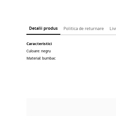
Detalii produs
Politica de returnare
Liv
Caracteristici
Culoare: negru
Material: bumbac
Cod produs:
90970240-12_232904
Part number key:
D6M4F73BM