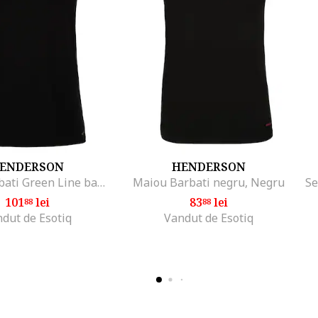
ENDERSON
HENDERSON
Maiou Barbati Green Line bambus negru, Negru
Maiou Barbati negru, Negru
101
lei
83
lei
88
88
dut de Esotiq
Vandut de Esotiq