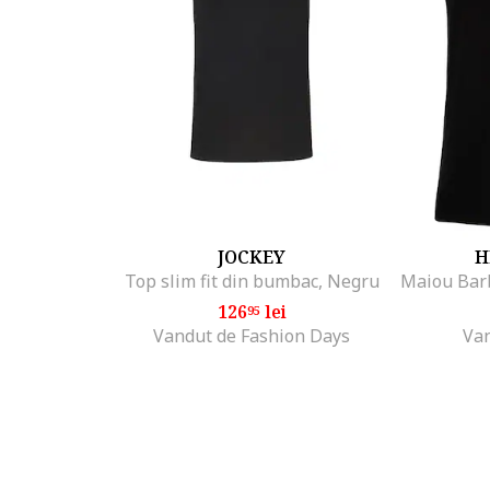
JOCKEY
H
Top slim fit din bumbac, Negru
126
lei
95
Vandut de Fashion Days
Van