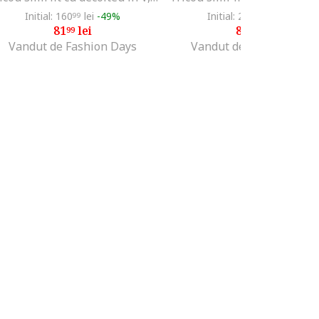
Initial: 160
lei
-49%
Initial: 211
lei
-58%
99
49
81
lei
86
lei
99
99
Vandut de Fashion Days
Vandut de Fashion Days