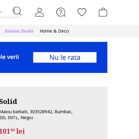
...
Genius Deals
Home & Deco
Solid
Maiou barbati, 303528942, Bumbac,
2XL INTL, Negru
101
lei
99