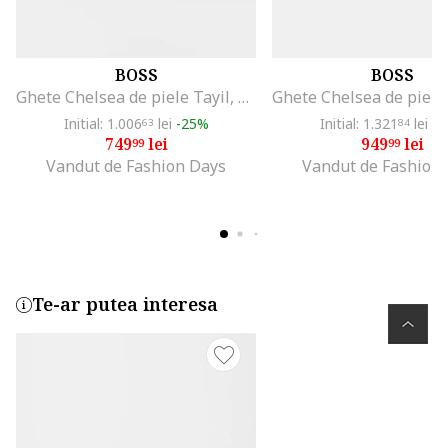
BOSS
BOSS
Ghete Chelsea de piele Tayil, Negru
Initial: 1.006
lei
-25%
Initial: 1.321
lei
-2
63
84
749
lei
949
lei
99
99
Vandut de Fashion Days
Vandut de Fashion
Te-ar putea interesa