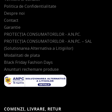
Politica de Confidentialitate
Despre noi
Contact
Garantie
PROTECŢIA CONSUMATORILOR - A.N.P.C.
PROTECŢIA CONSUMATORILOR - A.N.P.C. – SAL
(Solutionarea Alternativa a Litigiilor)
Modalitati de plata
Black Friday Fashion Days
Anunturi rechemare produse
COMENZI, LIVRARE, RETUR