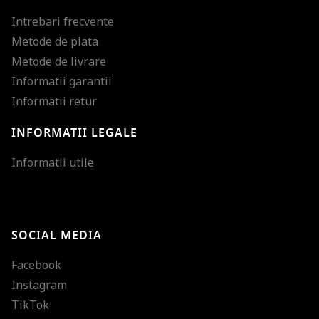
Intrebari frecvente
Metode de plata
Metode de livrare
Informatii garantii
Informatii retur
INFORMATII LEGALE
Mareste dimensiunea
Informatii utile
Micsoreaza dimensiu
Mareste spatierea tex
SOCIAL MEDIA
Micsoreaza spatierea
Facebook
Mareste inaltimea ra
Instagram
Micsoreaza inaltimea
TikTok