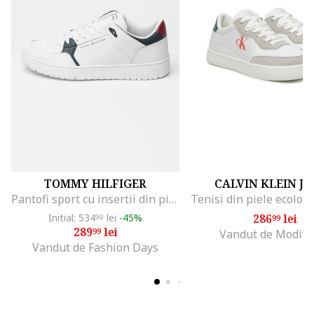
TOMMY HILFIGER
CALVIN KLEIN J
Pantofi sport cu insertii din piele Core Lite, Negru/Alb optic
Initial: 534
lei
-45%
286
lei
99
99
289
lei
99
Vandut de Modivo
Vandut de Fashion Days