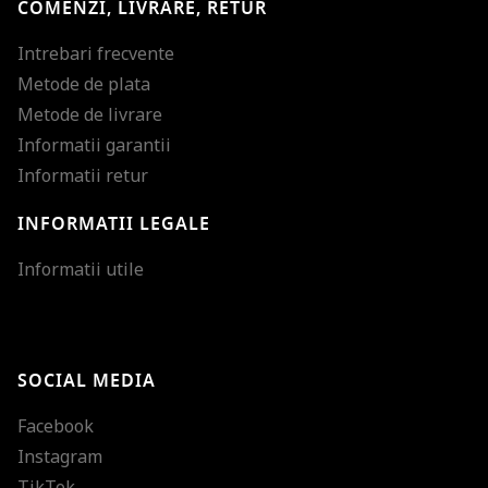
COMENZI, LIVRARE, RETUR
Intrebari frecvente
Metode de plata
Metode de livrare
Informatii garantii
Informatii retur
INFORMATII LEGALE
Mareste dimensiunea
Informatii utile
Micsoreaza dimensiu
Mareste spatierea tex
SOCIAL MEDIA
Micsoreaza spatierea
Facebook
Mareste inaltimea ra
Instagram
Micsoreaza inaltimea
TikTok