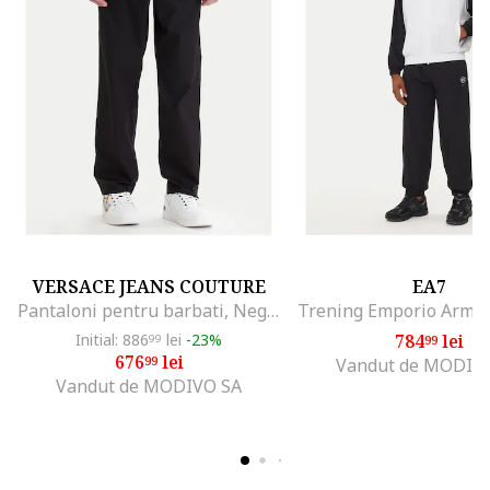
VERSACE JEANS COUTURE
EA7
Pantaloni pentru barbati, Negru
Initial: 886
lei
-23%
784
lei
99
99
676
lei
99
Vandut de MODIV
Vandut de MODIVO SA