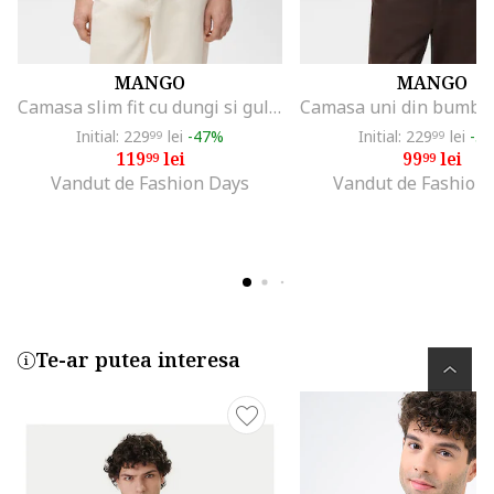
MANGO
MANGO
Camasa slim fit cu dungi si guler fixat cu nasturi, Alb/Albastru glaciar
Initial: 229
lei
-47%
Initial: 229
lei
-5
99
99
119
lei
99
lei
99
99
Vandut de Fashion Days
Vandut de Fashion
Te-ar putea interesa