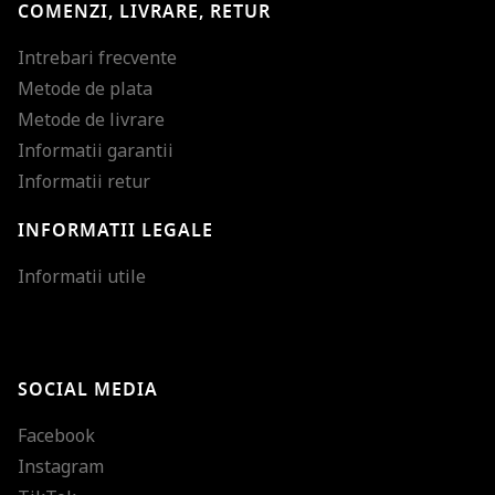
COMENZI, LIVRARE, RETUR
Intrebari frecvente
Metode de plata
Metode de livrare
Informatii garantii
Informatii retur
INFORMATII LEGALE
Mareste dimensiunea
Informatii utile
Micsoreaza dimensiu
Mareste spatierea tex
SOCIAL MEDIA
Micsoreaza spatierea
Facebook
Mareste inaltimea ra
Instagram
Micsoreaza inaltimea