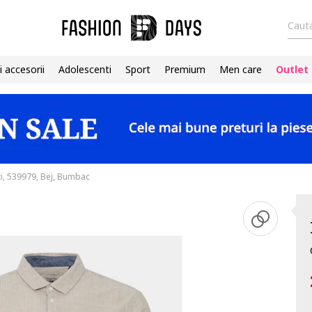
Cauta
i accesorii
Adolescenti
Sport
Premium
Men care
Outlet
, 539979, Bej, Bumbac