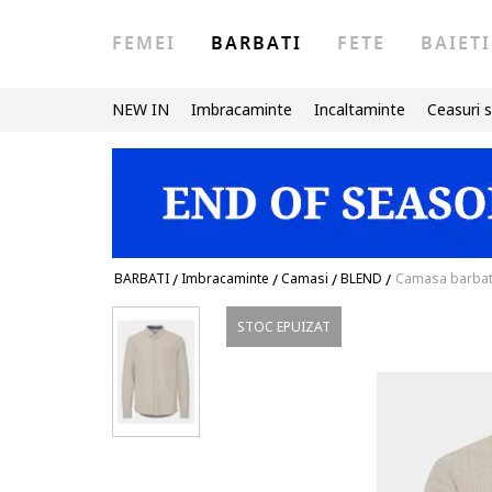
FEMEI
BARBATI
FETE
BAIETI
NEW IN
Imbracaminte
Incaltaminte
Ceasuri s
BARBATI
/
Imbracaminte
/
Camasi
/
BLEND
/
Camasa barbati
STOC EPUIZAT