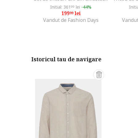
Initial: 361
lei
-44%
Initi
99
199
lei
99
Vandut de Fashion Days
Vandut
Istoricul tau de navigare