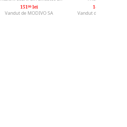
151
lei
141
lei
99
99
Vandut de MODIVO SA
Vandut de MODIVO SA