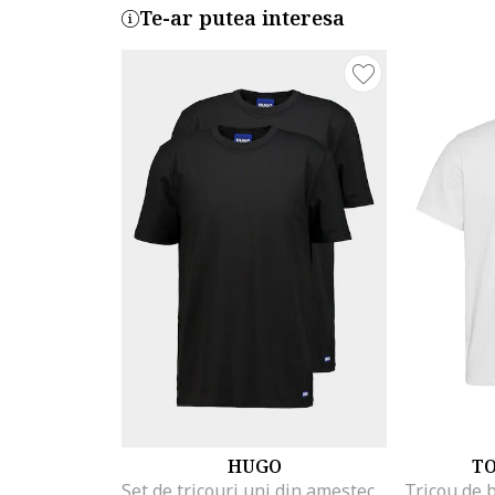
Te-ar putea interesa
HUGO
T
Set de tricouri uni din amestec de bumbac - 2 piese, Negru