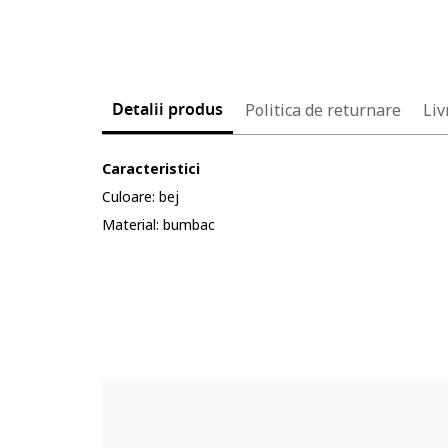
Detalii produs
Politica de returnare
Liv
Caracteristici
Culoare: bej
Material: bumbac
Cod produs:
4916922-8_232904