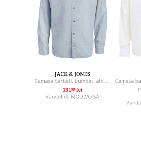
JACK & JONES
Camasa barbati, bumbac, alb, sistem inchidere nasturi - 658977, Albastru deschis/Albastru
131
lei
I
99
Vandut de MODIVO SA
Vandu