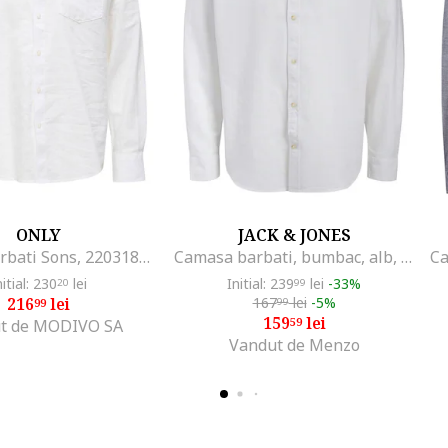
ONLY
JACK & JONES
Camasa barbati Sons, 22031804, In/Bumbac, Alb, Alb
Camasa barbati, bumbac, alb, sistem inchidere nasturi - 658977, Alb
nitial: 230
lei
Initial: 239
lei
-33%
20
99
216
lei
167
lei
-5%
99
99
159
lei
59
t de MODIVO SA
Vandut de Menzo