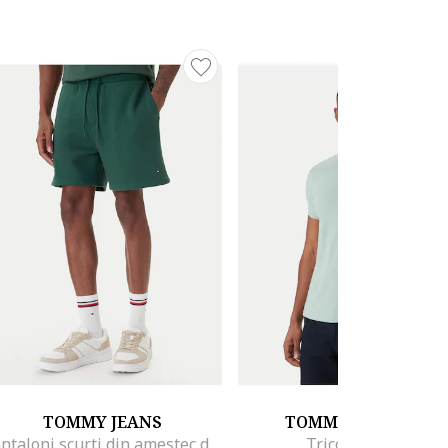
TOMMY JEANS
TOMMY HILFIGER
Pantaloni scurti din amestec de bumbac
Tricou slim fit