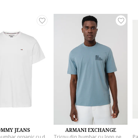
OMMY JEANS
ARMANI EXCHANGE
Tricou de bumbac organic cu decolteu la baza gatului, Alb
Tricou din bumbac cu logo pe piept si decolteu la baza gatului, Verde pal