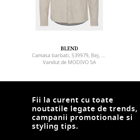
BLEND
Camasa barbati, 539979, Bej, Bumbac
Vandut de MODIVO SA
Fii la curent cu toate
noutatile legate de trends,
campanii promotionale si
styling tips.