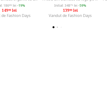
al: 186
lei
-19%
Initial: 348
lei
-59%
99
75
149
lei
139
lei
99
99
 de Fashion Days
Vandut de Fashion Days