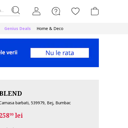
...
Genius Deals
Home & Deco
BLEND
Camasa barbati, 539979, Bej, Bumbac
258
lei
99