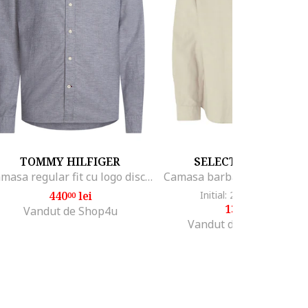
TOMMY HILFIGER
SELECTED HOMME
Camasa regular fit cu logo discret si guler Oxford, Gri cenusiu
440
lei
Initial: 270
lei
-48%
00
21
138
lei
99
Vandut de Shop4u
Vandut de MODIVO SA