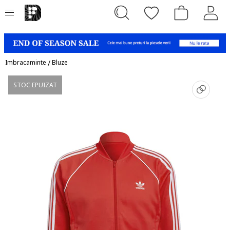
Imbracaminte
/
Bluze
STOC EPUIZAT