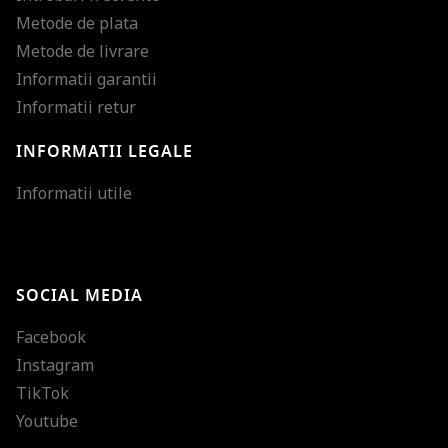
Metode de plata
Metode de livrare
Informatii garantii
Informatii retur
INFORMATII LEGALE
Mareste dimensiunea
Informatii utile
Micsoreaza dimensiu
Mareste spatierea tex
SOCIAL MEDIA
Micsoreaza spatierea
Facebook
Mareste inaltimea ra
Instagram
Micsoreaza inaltimea
TikTok
Inverseaza culorile
Youtube