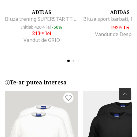
ADIDAS
ADIDAS
Bluza trening SUPERSTAR TT P BLUE HF2124
Initial: 426
lei
-50%
192
lei
00
99
213
lei
00
Vandut de Despor
Vandut de GRID
Te-ar putea interesa