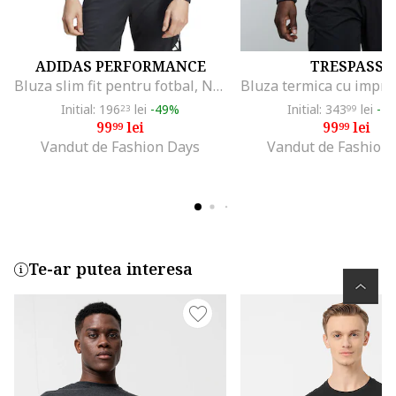
ADIDAS PERFORMANCE
TRESPASS
Bluza slim fit pentru fotbal, Negru
Initial: 196
lei
-49%
Initial: 343
lei
-7
23
99
99
lei
99
lei
99
99
Vandut de Fashion Days
Vandut de Fashion
Te-ar putea interesa