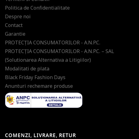
Politica de Confidentialitate
Despre noi
Contact
Garantie
PROTECŢIA CONSUMATORILOR - A.N.P.C.
PROTECŢIA CONSUMATORILOR - A.N.P.C. – SAL
(Solutionarea Alternativa a Litigiilor)
Modalitati de plata
Black Friday Fashion Days
Anunturi rechemare produse
COMENZI, LIVRARE, RETUR