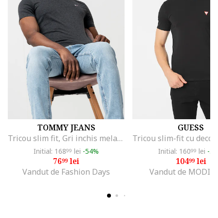
TOMMY JEANS
GUESS
Tricou slim fit, Gri inchis melange
Initial: 168
lei
-54%
Initial: 160
lei
-3
99
99
76
lei
104
lei
99
99
Vandut de Fashion Days
Vandut de MODIV