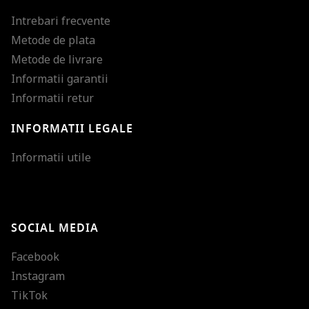
Intrebari frecvente
Metode de plata
Metode de livrare
Informatii garantii
Informatii retur
INFORMATII LEGALE
Mareste dimensiunea
Informatii utile
Micsoreaza dimensiu
Mareste spatierea tex
SOCIAL MEDIA
Micsoreaza spatierea
Facebook
Mareste inaltimea ra
Instagram
Micsoreaza inaltimea
TikTok