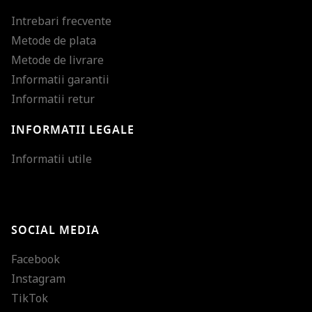
Intrebari frecvente
Metode de plata
Metode de livrare
Informatii garantii
Informatii retur
INFORMATII LEGALE
Mareste dimensiunea
Informatii utile
Micsoreaza dimensiu
Mareste spatierea tex
SOCIAL MEDIA
Micsoreaza spatierea
Facebook
Mareste inaltimea ra
Instagram
Micsoreaza inaltimea
TikTok