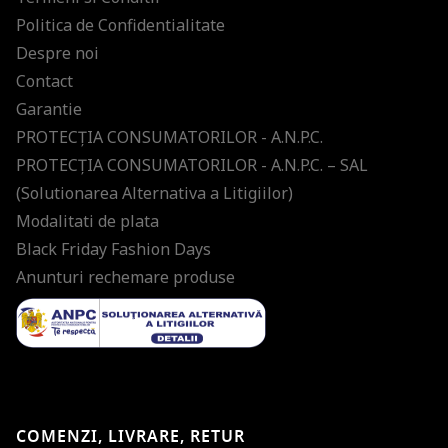
Politica de Confidentialitate
Despre noi
Contact
Garantie
PROTECŢIA CONSUMATORILOR - A.N.P.C.
PROTECŢIA CONSUMATORILOR - A.N.P.C. – SAL
(Solutionarea Alternativa a Litigiilor)
Modalitati de plata
Black Friday Fashion Days
Anunturi rechemare produse
COMENZI, LIVRARE, RETUR