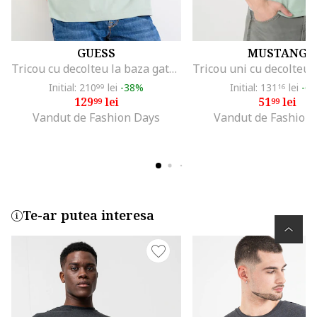
GUESS
MUSTANG
Tricou cu decolteu la baza gatului si logo, Verde pal
Initial: 210
lei
-38%
Initial: 131
lei
-6
99
16
129
lei
51
lei
99
99
Vandut de Fashion Days
Vandut de Fashion
Te-ar putea interesa