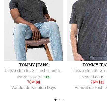
TOMMY JEANS
TOMMY JEAN
Tricou slim fit, Gri inchis melange
Tricou slim fit, Gri 
Initial: 168
lei
-54%
Initial: 168
lei
-5
99
99
76
lei
76
lei
99
99
Vandut de Fashion Days
Vandut de Fashion