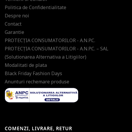
Politica de Confidentialitate
Despre noi
Contact
Garantie
PROTECŢIA CONSUMATORILOR - A.N.P.C.
PROTECŢIA CONSUMATORILOR - A.N.P.C. – SAL
(Solutionarea Alternativa a Litigiilor)
Modalitati de plata
Black Friday Fashion Days
Anunturi rechemare produse
COMENZI, LIVRARE, RETUR