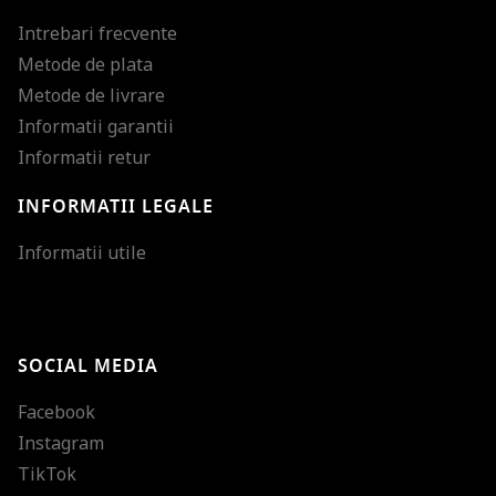
Intrebari frecvente
Metode de plata
Metode de livrare
Informatii garantii
Informatii retur
INFORMATII LEGALE
Mareste dimensiunea
Informatii utile
Micsoreaza dimensiu
Mareste spatierea tex
SOCIAL MEDIA
Micsoreaza spatierea
Facebook
Mareste inaltimea ra
Instagram
Micsoreaza inaltimea
TikTok