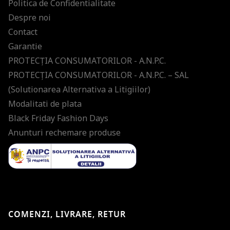
Politica de Confidentialitate
Despre noi
Contact
Garantie
PROTECŢIA CONSUMATORILOR - A.N.P.C.
PROTECŢIA CONSUMATORILOR - A.N.P.C. – SAL
(Solutionarea Alternativa a Litigiilor)
Modalitati de plata
Black Friday Fashion Days
Anunturi rechemare produse
COMENZI, LIVRARE, RETUR