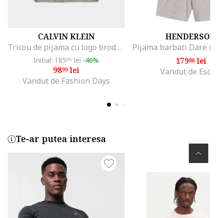
CALVIN KLEIN
HENDERSON
Tricou de pijama cu logo brodat, Gri
Initial: 185
lei
-46%
179
lei
05
88
98
lei
99
Vandut de Esoti
Vandut de Fashion Days
Te-ar putea interesa