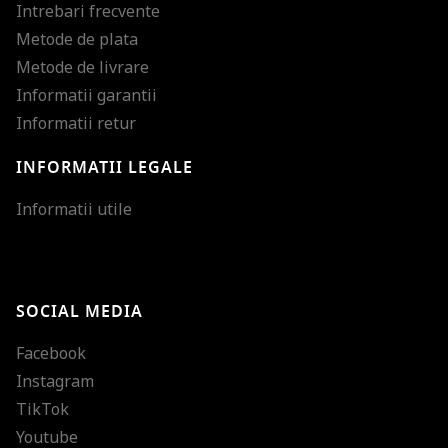
Intrebari frecvente
Metode de plata
Metode de livrare
Informatii garantii
Informatii retur
INFORMATII LEGALE
Mareste dimensiunea
Informatii utile
Micsoreaza dimensiu
Mareste spatierea tex
SOCIAL MEDIA
Micsoreaza spatierea
Facebook
Mareste inaltimea ra
Instagram
Micsoreaza inaltimea
TikTok
Inverseaza culorile
Youtube