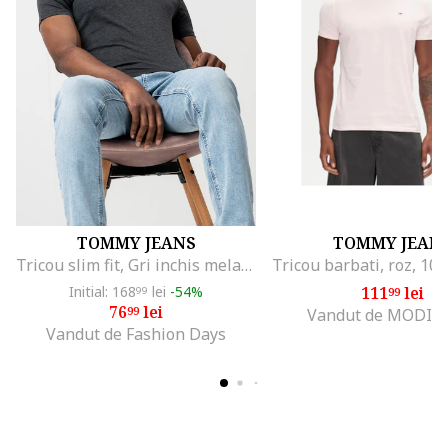
TOMMY JEANS
TOMMY JEAN
Tricou slim fit, Gri inchis melange
Initial: 168
lei
-54%
111
lei
99
99
76
lei
99
Vandut de MODIV
Vandut de Fashion Days