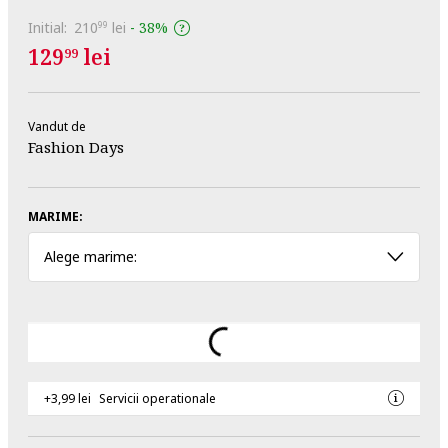
Initial:
210
lei
-
38%
99
129
lei
99
Vandut de
Fashion Days
MARIME:
Alege marime:
+3,99 lei
Servicii operationale