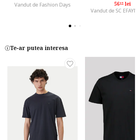
56
lei
12
Vandut de Fashion Days
Vandut de SC EFAYN
Te-ar putea interesa