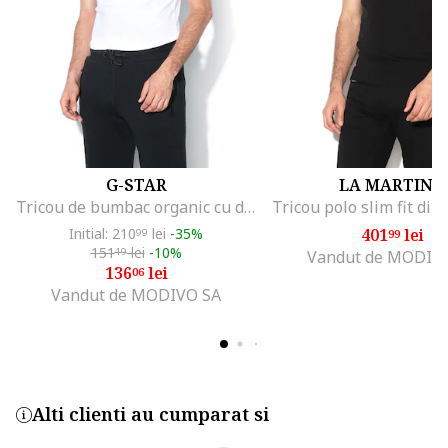
G-STAR
LA MARTINA
Tricou de bumbac organic cu detaliu brodat - 2 piese, Alb
Initial: 210
lei
-35%
401
lei
99
99
151
lei
-10%
19
Vandut de MODIV
136
lei
06
Vandut de MODIVO SA
Alti clienti au cumparat si