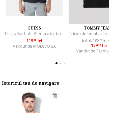
GUESS
TOMMY JEAN
Tricou Barbati, Bleumarin, bumbac 100, Bleumarin
119
lei
Initial: 186
lei
-3
99
99
129
lei
99
Vandut de MODIVO SA
Vandut de Fashion
Istoricul tau de navigare