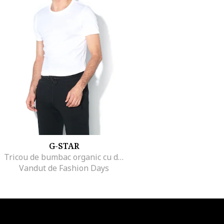
G-STAR
Tricou de bumbac organic cu detaliu brodat - 2 piese, Alb
Vandut de Fashion Days