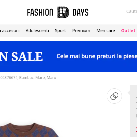
Cauta
i accesorii
Adolescenti
Sport
Premium
Men care
Outlet
 302376674, Bumbac, Maro, Maro