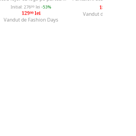
Initial: 276
lei
-53%
151
lei
99
99
129
lei
99
Vandut de MODIVO SA
Vandut de Fashion Days