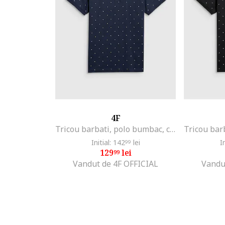
4F
Tricou barbati, polo bumbac, confortabil, Bleumarin
Initial: 142
lei
I
99
129
lei
99
Vandut de 4F OFFICIAL
Vandu