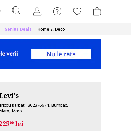
...
Genius Deals
Home & Deco
Levi's
Tricou barbati, 302376674, Bumbac,
Maro, Maro
225
lei
00