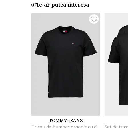
Te-ar putea interesa
TOMMY JEANS
Tricou de bumbac organic cu decolteu la baza gatului, Negru