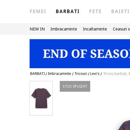
FEMEI
BARBATI
FETE
BAIETI
NEW IN
Imbracaminte
Incaltaminte
Ceasuri s
BARBATI
/
Imbracaminte
/
Tricouri
/
Levi's
/
Tricou barbati,
STOC EPUIZAT