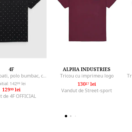
4F
ALPHA INDUSTRIES
Tricou barbati, polo bumbac, confortabil, Negru
Tricou cu imprimeu logo
nitial: 142
lei
130
lei
99
27
129
lei
99
Vandut de Street-sport
t de 4F OFFICIAL