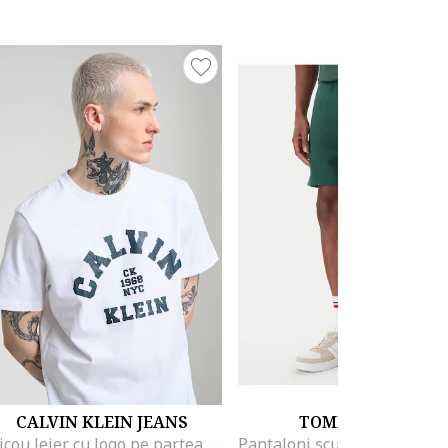
CALVIN KLEIN JEANS
TOMMY JEANS
Tricou lejer cu logo pe partea din fata, Alb