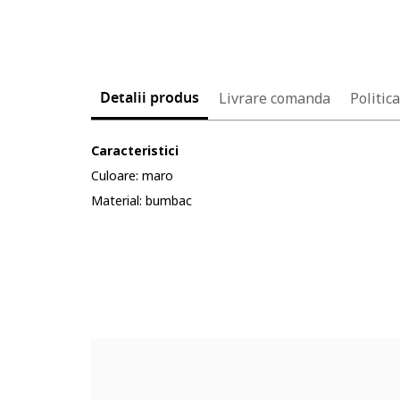
Detalii produs
Livrare comanda
Politic
Caracteristici
Culoare: maro
Material: bumbac
Cod produs:
4034417-9_199072