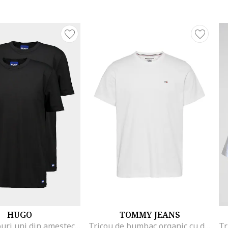
HUGO
TOMMY JEANS
Set de tricouri uni din amestec de bumbac - 2 piese, Negru
Tricou de bumbac organic cu decolteu la baza gatului, Alb