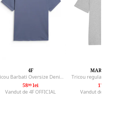
4F
MARC O'POLO
Tricou Barbati Oversize Denim, Bumbac, Albastru denim
58
lei
170
lei
99
45
Vandut de 4F OFFICIAL
Vandut de Fashion Days