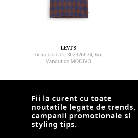
LEVI'S
Tricou barbati, 302376674, Bumbac, Maro, Maro
Vandut de MODIVO
Fii la curent cu toate
noutatile legate de trends,
campanii promotionale si
styling tips.