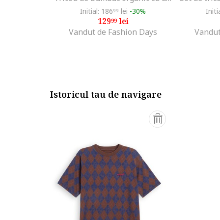
Initial: 186
lei
-30%
Initi
99
129
lei
99
Vandut de Fashion Days
Vandut
Istoricul tau de navigare