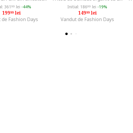
al: 361
lei
-44%
Initial: 186
lei
-19%
99
99
199
lei
149
lei
99
99
 de Fashion Days
Vandut de Fashion Days