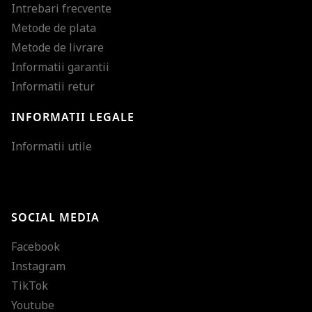
Intrebari frecvente
Metode de plata
Metode de livrare
Informatii garantii
Informatii retur
INFORMATII LEGALE
Mareste dimensiunea
Informatii utile
Micsoreaza dimensiu
Mareste spatierea tex
SOCIAL MEDIA
Micsoreaza spatierea
Facebook
Mareste inaltimea ra
Instagram
Micsoreaza inaltimea
TikTok
Inverseaza culorile
Youtube