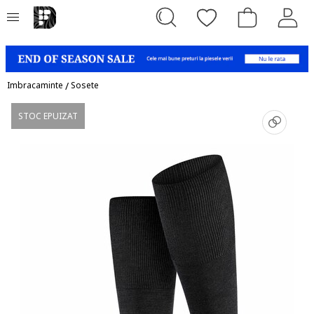
Imbracaminte
/
Sosete
STOC EPUIZAT