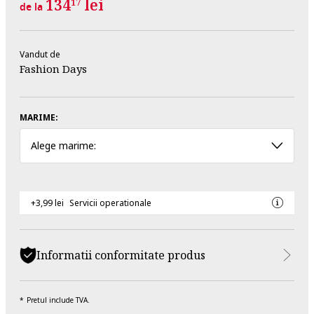
134
lei
17
de la
Vandut de
Fashion Days
MARIME:
Alege marime:
+3,99 lei
Servicii operationale
Informatii conformitate produs
Pretul include TVA.