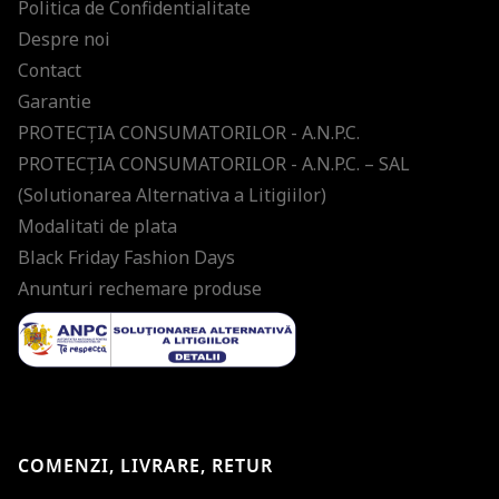
Politica de Confidentialitate
Despre noi
Contact
Garantie
PROTECŢIA CONSUMATORILOR - A.N.P.C.
PROTECŢIA CONSUMATORILOR - A.N.P.C. – SAL
(Solutionarea Alternativa a Litigiilor)
Modalitati de plata
Black Friday Fashion Days
Anunturi rechemare produse
COMENZI, LIVRARE, RETUR