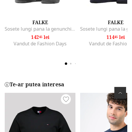
FALKE
FALKE
Sosete lungi pana la genunchi din amestec de bumbac Tiago
142
lei
114
lei
45
45
Vandut de Fashion Days
Vandut de Fashion
Te-ar putea interesa