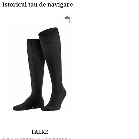
Istoricul tau de navigare
FALKE
Sosete lungi pana la genunchi, Negru