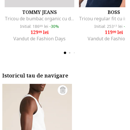
TOMMY JEANS
BOSS
Tricou de bumbac organic cu decolteu la baza gatului, Negru
Initial: 186
lei
-30%
Initial: 253
lei
-5
99
17
129
lei
119
lei
99
99
Vandut de Fashion Days
Vandut de Fashion
Istoricul tau de navigare