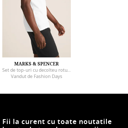
MARKS & SPENCER
Set de top-uri cu decolteu rotund - 3 piese, Alb
Vandut de Fashion Days
Fii la curent cu toate noutatile