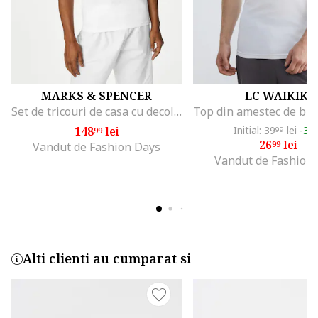
MARKS & SPENCER
LC WAIKIKI
Set de tricouri de casa cu decolteu in V - 3 piese, Alb
148
lei
Initial: 39
lei
-32
99
99
26
lei
99
Vandut de Fashion Days
Vandut de Fashion
Alti clienti au cumparat si