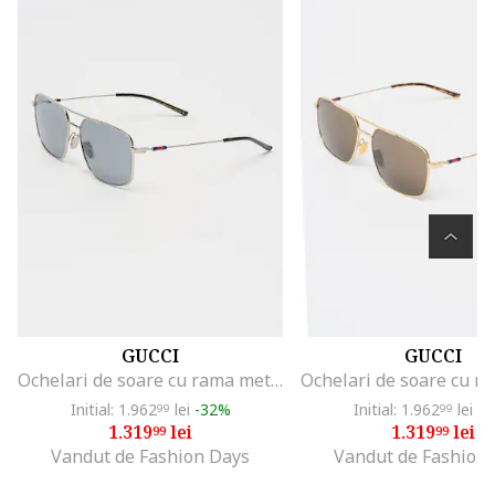
GUCCI
GUCCI
Ochelari de soare cu rama metalica, Negru/Argintiu
Initial: 1.962
lei
-32%
Initial: 1.962
lei
-3
99
99
1.319
lei
1.319
lei
99
99
Vandut de Fashion Days
Vandut de Fashion