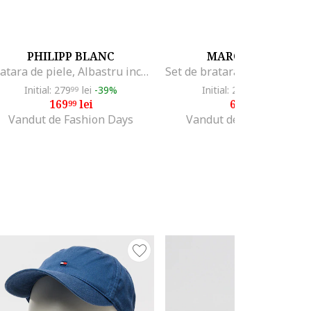
PHILIPP BLANC
MARC LAUDER
Bratara de piele, Albastru inchis
Initial: 279
lei
-39%
Initial: 290
lei
-75%
99
99
169
lei
69
lei
99
99
Vandut de Fashion Days
Vandut de Fashion Days