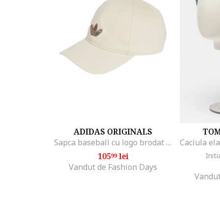
ADIDAS ORIGINALS
TOM
Sapca baseball cu logo brodat Classic, Crem
105
lei
Initi
99
Vandut de Fashion Days
Vandut