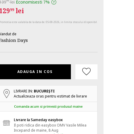
99
139
lei
Economisesti
7%
129
lei
99
Promotia este valabila de la data de:
05-08-2026
, in limita stocului disponibil.
Vandut de
Fashion Days
ADAUGA IN COS
LIVRARE IN:
BUCUREŞTI
Actualizeaza oras pentru estimat de livrare
Comanda acum si primesti produsul maine
Livrare la Sameday easybox
Il poti ridica din easybox OMV Vasile Milea
Incepand de
maine, 8 Aug