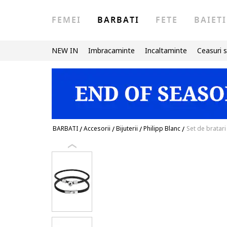
FEMEI
BARBATI
FETE
BAIETI
NEW IN
Imbracaminte
Incaltaminte
Ceasuri s
BARBATI
/
Accesorii
/
Bijuterii
/
Philipp Blanc
/
Set de bratari