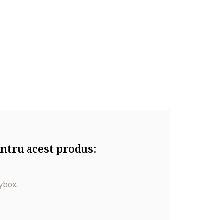
t, suprafete abrazive.
ntru acest produs:
ybox.