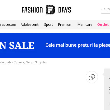
Cauta
i accesorii
Adolescenti
Sport
Premium
Men care
Outlet
 de piele - 2 piese, Negru/Argintiu