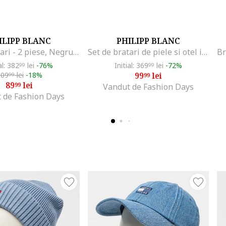
ILIPP BLANC
PHILIPP BLANC
Set de bratari - 2 piese, Negru/Argintiu
Set de bratari de piele si otel inoxidabil - 2 piese, Argintiu, Maro/Argintiu
al: 382
lei
-76%
Initial: 369
lei
-72%
99
99
109
lei
-18%
99
lei
99
99
89
lei
99
Vandut de Fashion Days
 de Fashion Days