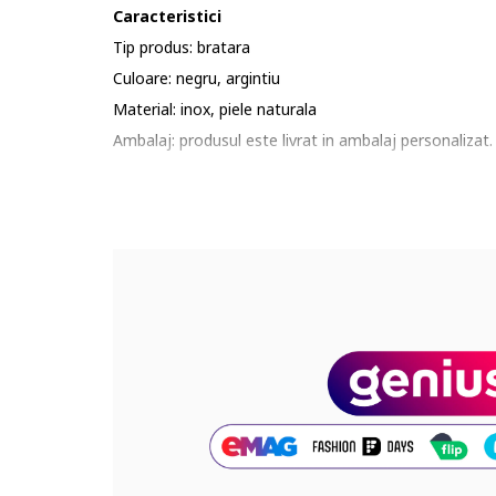
Caracteristici
Tip produs: bratara
Culoare: negru, argintiu
Material: inox, piele naturala
Ambalaj: produsul este livrat in ambalaj personalizat.
Continut pachet: 2 bratari
Compozitie
Compozitie: piele
Dimensiuni
Informatii suplimentare: a se evita socurile termice 
Cod produs:
PBS01BS
Part number key:
DP57QHMBM