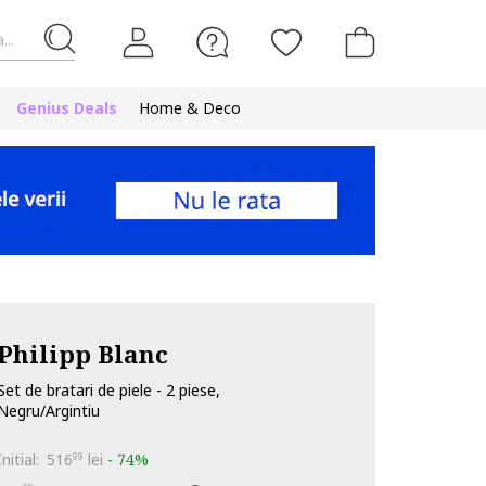
...
Genius Deals
Home & Deco
Philipp Blanc
Set de bratari de piele - 2 piese,
Negru/Argintiu
Initial:
516
lei
-
74%
99