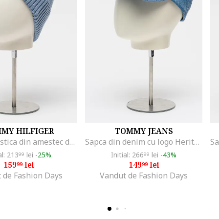
MY HILFIGER
TOMMY JEANS
Caciula elastica din amestec de bumbac organic, Albastru glaciar
Sapca din denim cu logo Heritage, Albastru melange
al: 213
lei
-25%
Initial: 266
lei
-43%
99
99
159
lei
149
lei
99
99
 de Fashion Days
Vandut de Fashion Days