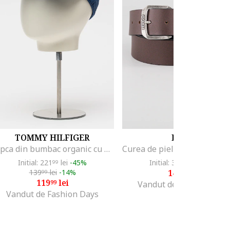
TOMMY HILFIGER
HUGO
Sapca din bumbac organic cu detaliu logo The Flag, Albastru inchis
Initial: 221
lei
-45%
Initial: 304
lei
-50%
99
02
139
lei
-14%
149
lei
99
99
119
lei
99
Vandut de Fashion Days
Vandut de Fashion Days