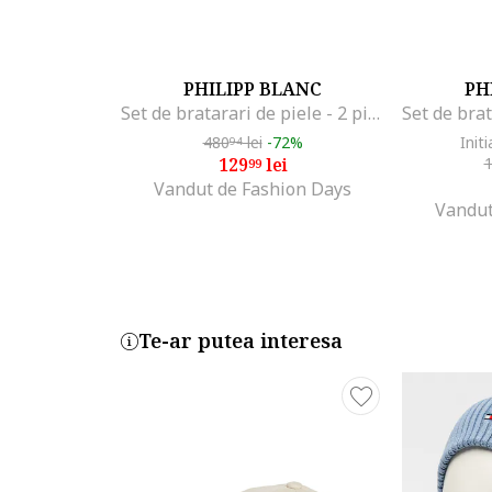
PHILIPP BLANC
PH
Set de bratarari de piele - 2 piese, Albastru inchis/Bleumarin
480
lei
-72%
Initi
94
129
lei
99
Vandut de Fashion Days
Vandut
Te-ar putea interesa