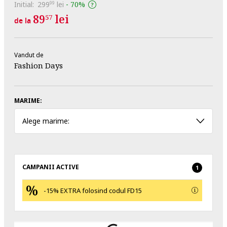
Initial:
299
lei
-
70%
99
89
lei
57
de la
Vandut de
Fashion Days
MARIME:
Alege marime:
CAMPANII ACTIVE
1
-15% EXTRA folosind codul FD15