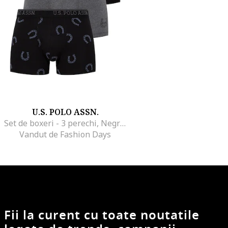
U.S. POLO ASSN.
Set de boxeri - 3 perechi, Negru/Gri melange
Vandut de Fashion Days
Fii la curent cu toate noutatile