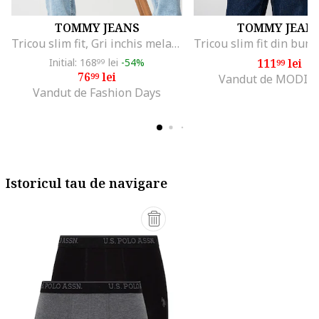
TOMMY JEANS
TOMMY JEAN
Tricou slim fit, Gri inchis melange
Initial: 168
lei
-54%
111
lei
99
99
76
lei
99
Vandut de MODIV
Vandut de Fashion Days
Istoricul tau de navigare