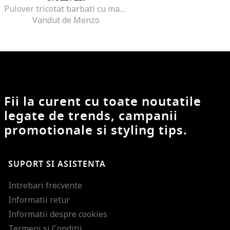
Pulover tricotat barbati cu maneci raglan din bumbac, Crem, Crem
Vandut de Menzo
Fii la curent cu toate noutatile
legate de trends, campanii
promotionale si styling tips.
SUPORT SI ASISTENTA
Intrebari frecvente
Informatii retur
Informatii despre cookies
Termeni si Conditii