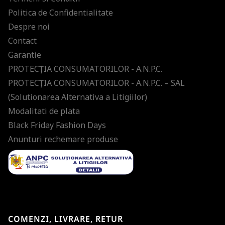
Politica de Confidentialitate
Despre noi
Contact
Garantie
PROTECŢIA CONSUMATORILOR - A.N.P.C.
PROTECŢIA CONSUMATORILOR - A.N.P.C. – SAL
(Solutionarea Alternativa a Litigiilor)
Modalitati de plata
Black Friday Fashion Days
Anunturi rechemare produse
COMENZI, LIVRARE, RETUR