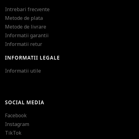
Intrebari frecvente
Metode de plata
Metode de livrare
Informatii garantii
Informatii retur
INFORMATII LEGALE
Mareste dimensiunea
Informatii utile
Micsoreaza dimensiu
Mareste spatierea tex
SOCIAL MEDIA
Micsoreaza spatierea
Facebook
Mareste inaltimea ra
Instagram
Micsoreaza inaltimea
TikTok