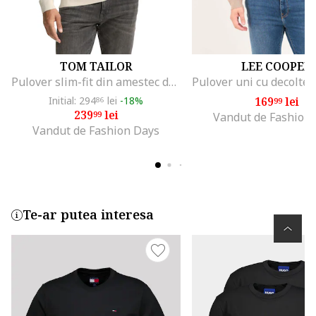
TOM TAILOR
LEE COOPER
Pulover slim-fit din amestec de bumbac organic, Bej deschis
Initial: 294
lei
-18%
169
lei
86
99
239
lei
99
Vandut de Fashion
Vandut de Fashion Days
Te-ar putea interesa