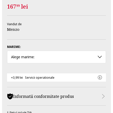
167
lei
99
Vandut de
Menzo
MARIME:
Alege marime:
+3,99 lei
Servicii operationale
Informatii conformitate produs
Pretul include TVA.