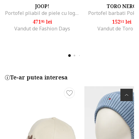
JOOP!
TORO NERO
Portofel pliabil de piele cu logo Cerratono, Negru
Portofel barbati Poke
471
lei
152
lei
95
51
Vandut de Fashion Days
Vandut de Toro N
Te-ar putea interesa