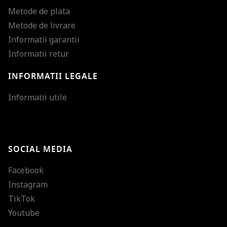
Metode de plata
Metode de livrare
Informatii garantii
Informatii retur
INFORMATII LEGALE
Mareste dimensiunea
Informatii utile
Micsoreaza dimensiu
Mareste spatierea tex
SOCIAL MEDIA
Micsoreaza spatierea
Facebook
Mareste inaltimea ra
Instagram
Micsoreaza inaltimea
TikTok
Inverseaza culorile
Youtube