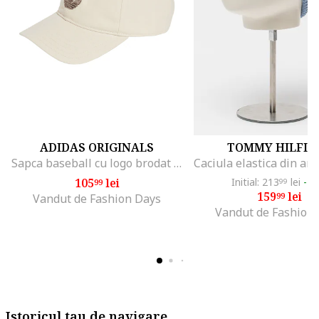
ADIDAS ORIGINALS
TOMMY HILFIG
Sapca baseball cu logo brodat Classic, Crem
105
lei
Initial: 213
lei
-2
99
99
159
lei
99
Vandut de Fashion Days
Vandut de Fashion
Istoricul tau de navigare