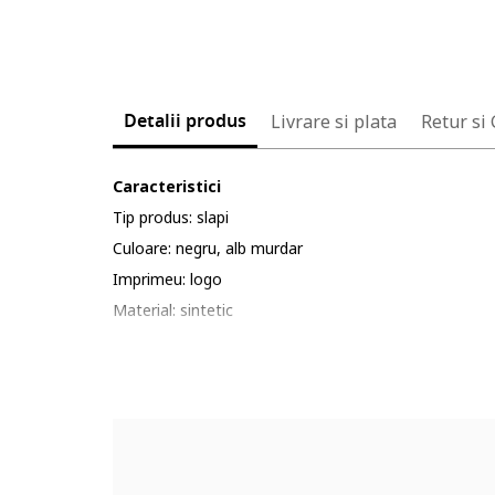
Detalii produs
Livrare si plata
Retur si
Caracteristici
Tip produs: slapi
Culoare: negru, alb murdar
Imprimeu: logo
Material: sintetic
Compozitie
Partea superioara: alte materiale
Material interior: alte materiale
Material talpa: alte materiale