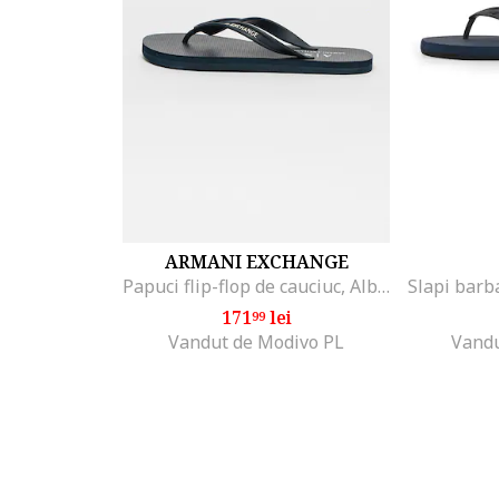
ARMANI EXCHANGE
Papuci flip-flop de cauciuc, Alb murdar/Bleumarin
171
lei
99
Vandut de Modivo PL
Vandu