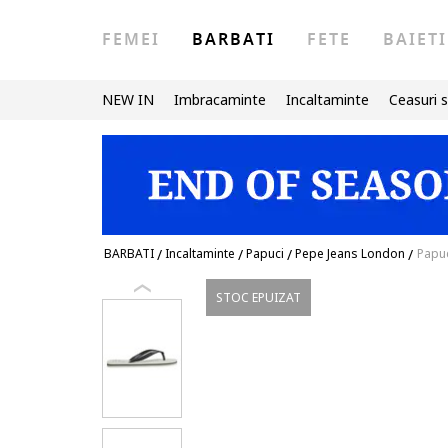
FEMEI
BARBATI
FETE
BAIETI
NEW IN
Imbracaminte
Incaltaminte
Ceasuri s
BARBATI
/
Incaltaminte
/
Papuci
/
Pepe Jeans London
/
Papuc
STOC EPUIZAT