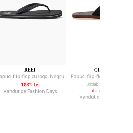
REEF
GIOSEPPO
apuci flip-flop cu logo, Negru
183
lei
Initial: 149
lei
-13%
75
99
129
lei
99
Vandut de Fashion Days
de la
Vandut de Fashion Days