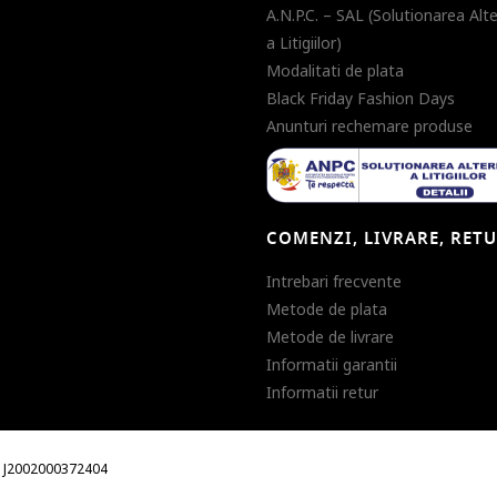
A.N.P.C. – SAL (Solutionarea Alt
a Litigiilor)
Modalitati de plata
Black Friday Fashion Days
Anunturi rechemare produse
COMENZI, LIVRARE, RET
Intrebari frecvente
Metode de plata
Metode de livrare
Informatii garantii
Informatii retur
m. J2002000372404