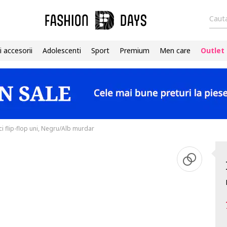
Cauta
i accesorii
Adolescenti
Sport
Premium
Men care
Outlet
i flip-flop uni, Negru/Alb murdar