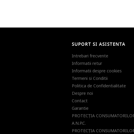
SUPORT SI ASISTENTA
Intrebari frecvente
Informatii retur
Informatii despre cookies
Termeni si Conditii
Politica de Confidentialitate
Despre noi
Contact
Garantie
PROTECŢIA CONSUMATORILOR
A.N.P.C.
PROTECŢIA CONSUMATORILOR