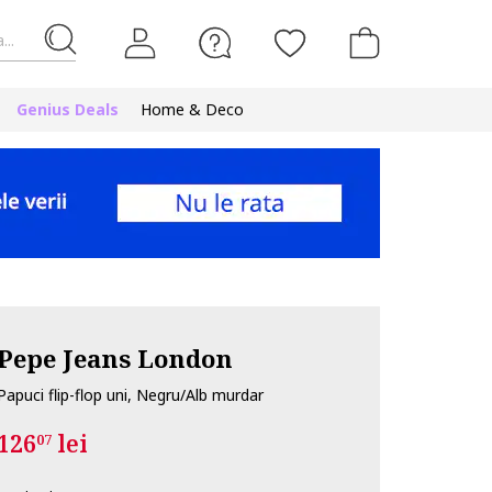
...
Genius Deals
Home & Deco
Pepe Jeans London
Papuci flip-flop uni, Negru/Alb murdar
126
lei
07