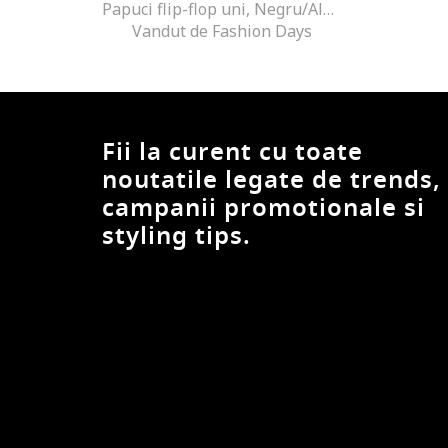
Papuci flip-flop uni, Negru/Alb murdar
Vandut de Fashion Days
Fii la curent cu toate
noutatile legate de trends,
campanii promotionale si
styling tips.