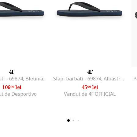
4F
4F
Slapi barbati - 69874, Bleumarin
Slapi barbati - 69874, Albastru/Bleumarin
P
106
lei
45
lei
99
99
t de Desportivo
Vandut de 4F OFFICIAL