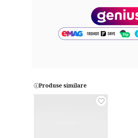
Cod produs:
PMS70142-803
Produse similare