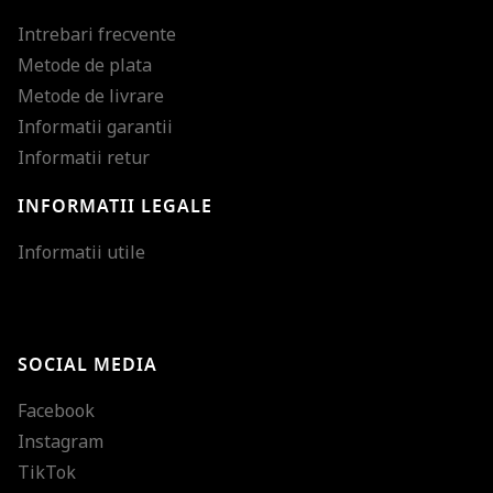
Intrebari frecvente
Metode de plata
Metode de livrare
Informatii garantii
Informatii retur
INFORMATII LEGALE
Mareste dimensiunea
Informatii utile
Micsoreaza dimensiu
Mareste spatierea tex
SOCIAL MEDIA
Micsoreaza spatierea
Facebook
Mareste inaltimea ra
Instagram
Micsoreaza inaltimea
TikTok