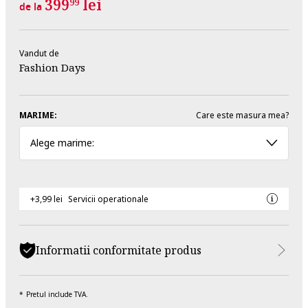
399
lei
99
de la
Vandut de
Fashion Days
MARIME:
Care este masura mea?
Alege marime:
+3,99 lei
Servicii operationale
Informatii conformitate produs
Pretul include TVA.