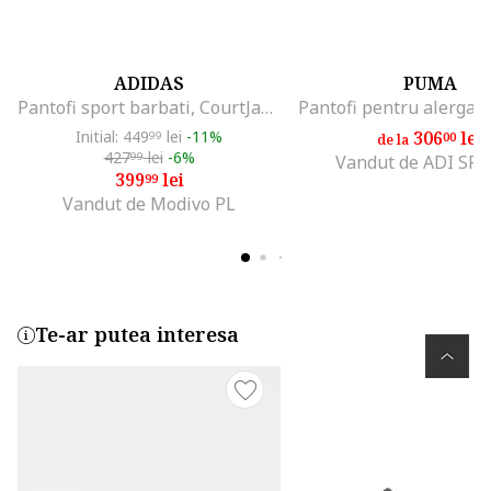
ADIDAS
PUMA
Pantofi sport barbati, CourtJam Control 3 C,
Initial: 449
lei
-11%
306
lei
99
00
de la
427
lei
-6%
99
Vandut de ADI SP
399
lei
99
Vandut de Modivo PL
Te-ar putea interesa