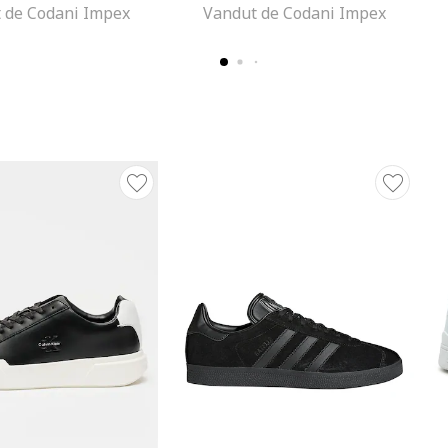
 de Codani Impex
Vandut de Codani Impex