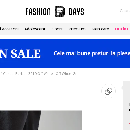
Cauta
i accesorii
Adolescenti
Sport
Premium
Men care
Outlet
fi Casual Barbati 3210 Off White - Off White, Gri