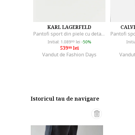
KARL LAGERFELD
CALVI
Pantofi sport din piele cu detalii logo, Alb optic
Initial: 1.089
lei
-50%
Initi
99
539
lei
99
Vandut de Fashion Days
Vandut
Istoricul tau de navigare