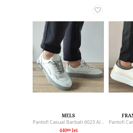
MELS
FRA
Pantofi Casual Barbati 6023 Albi - Alb, Alb
440
lei
80