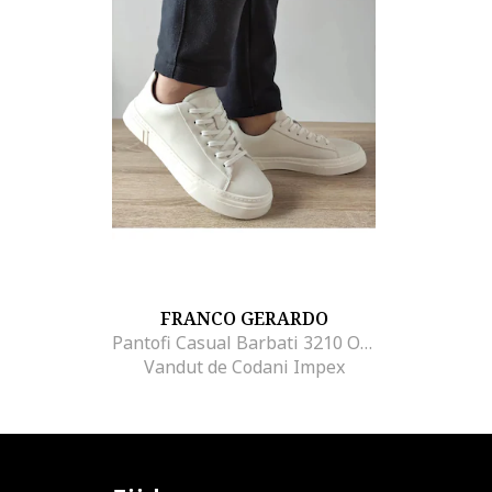
FRANCO GERARDO
Pantofi Casual Barbati 3210 Off White - Off White, Gri
Vandut de Codani Impex