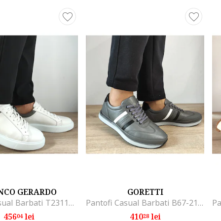
NCO GERARDO
GORETTI
Pantofi Casual Barbati T231103 Albi - Alb, Alb
Pantofi Casual Barbati B67-2101 Gri - Gri, Gri
456
lei
410
lei
04
28