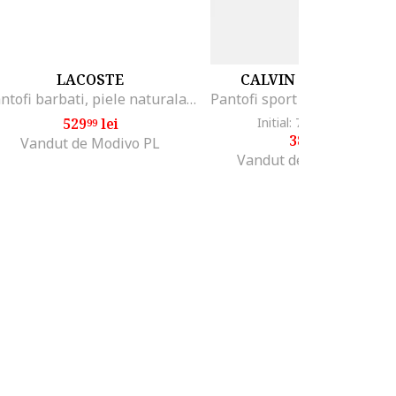
LACOSTE
CALVIN KLEIN JEANS
Pantofi barbati, piele naturala, alb, sport,
529
lei
Initial: 707
lei
-44%
99
99
389
lei
99
Vandut de Modivo PL
Vandut de Fashion Days