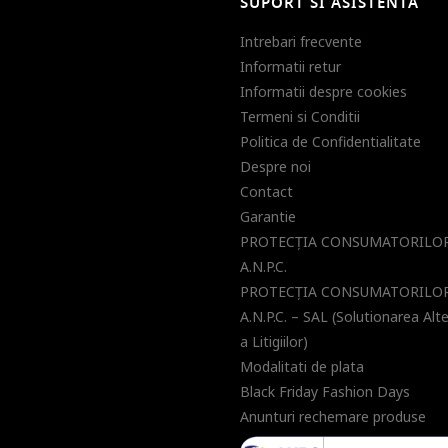
SUPORT SI ASISTENTA
Intrebari frecvente
Informatii retur
Informatii despre cookies
Termeni si Conditii
Politica de Confidentialitate
Despre noi
Contact
Garantie
PROTECŢIA CONSUMATORILOR
A.N.P.C.
PROTECŢIA CONSUMATORILOR
A.N.P.C. – SAL (Solutionarea Alt
a Litigiilor)
Modalitati de plata
Black Friday Fashion Days
Anunturi rechemare produse