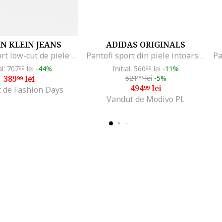
N KLEIN JEANS
ADIDAS ORIGINALS
Pantofi sport low-cut de piele cu logo, Alb/Negru
Pantofi sport din piele intoarsa cu garnituri din piele ecologica Gazelle, Negru/Negru stins
al: 707
lei
-44%
Initial: 560
lei
-11%
99
99
389
lei
521
lei
-5%
99
99
494
lei
99
 de Fashion Days
Vandut de Modivo PL