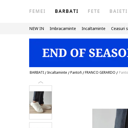
FEMEI
BARBATI
FETE
BAIETI
NEW IN
Imbracaminte
Incaltaminte
Ceasuri s
BARBATI
/
Incaltaminte
/
Pantofi
/
FRANCO GERARDO
/
Panto