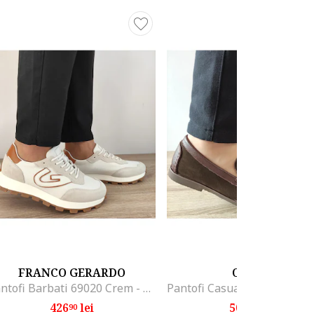
FRANCO GERARDO
OTTER
Pantofi Barbati 69020 Crem - Crem, Crem
426
lei
501
lei
90
80