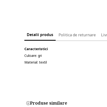
Detalii produs
Politica de returnare
Liv
Caracteristici
Culoare: gri
Material: textil
Cod produs:
5330690-10_221500
Produse similare