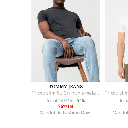
TOMMY JEANS
Tricou slim fit, Gri inchis melange
Initial: 168
lei
-54%
Initi
99
76
lei
99
Vandut de Fashion Days
Vandut