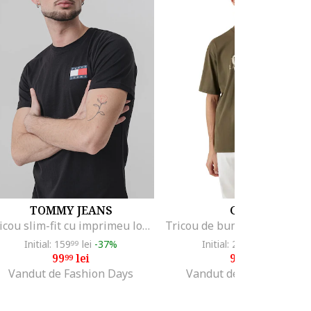
TOMMY JEANS
GUESS
Tricou slim-fit cu imprimeu logo, Negru
Initial: 159
lei
-37%
Initial: 238
lei
-58%
99
94
99
lei
99
lei
99
99
Vandut de Fashion Days
Vandut de Fashion Days