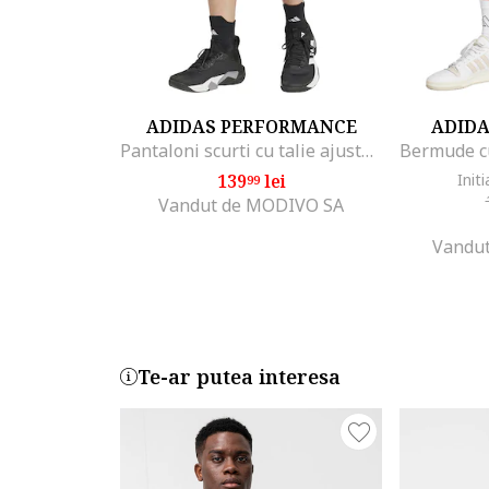
ADIDAS PERFORMANCE
ADID
Pantaloni scurti cu talie ajustabila pentru antrenament, Portocaliu mandarina
139
lei
Initi
99
Vandut de MODIVO SA
Vandut
Te-ar putea interesa