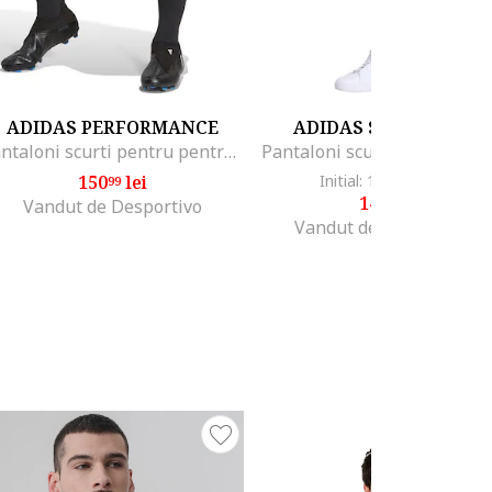
ADIDAS PERFORMANCE
ADIDAS SPORTSWEA
Pantaloni scurti pentru pentru fotbal Tiro 23, Galben
150
lei
Initial: 184
lei
-18%
99
99
149
lei
99
Vandut de Desportivo
Vandut de Fashion Days