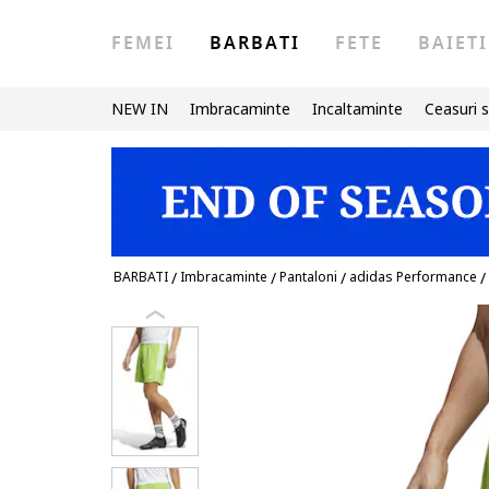
FEMEI
BARBATI
FETE
BAIETI
NEW IN
Imbracaminte
Incaltaminte
Ceasuri s
BARBATI
/
Imbracaminte
/
Pantaloni
/
adidas Performance
/