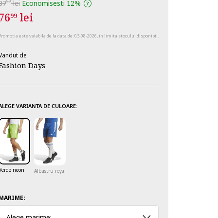
99
87
lei
Economisesti
12%
76
lei
99
Promotia este valabila de la data de:
03-08-2026
, in limita stocului disponibil.
Vandut de
Fashion Days
ALEGE VARIANTA DE CULOARE:
Verde neon
Albastru royal
MARIME:
Alege marime: