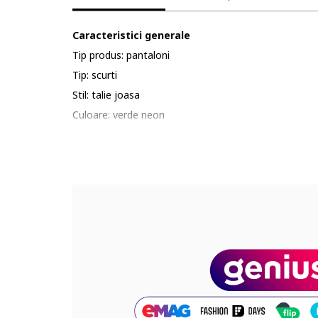
Caracteristici generale
Tip produs: pantaloni
Tip: scurti
Stil: talie joasa
Culoare: verde neon
Material: fibre sintetice
Imprimeu: logo
Sezon: primavara-vara, toamna-iarna
Sport: fotbal
Detalii material
Exterior: 100% poliester reciclat
Cod produs:
IB8088