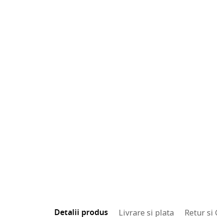
Detalii produs
Livrare si plata
Retur si