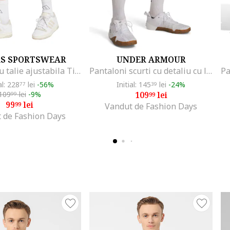
AS SPORTSWEAR
UNDER ARMOUR
Bermude cu talie ajustabila Tiro, Galben/Verde aquamarin
Pantaloni scurti cu detaliu cu logo discret pentru fitness UA Tech™ Wordmark, Albastru royal
al: 228
lei
-56%
Initial: 145
lei
-24%
77
39
109
lei
-9%
109
lei
99
99
99
lei
99
Vandut de Fashion Days
 de Fashion Days