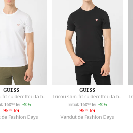
GUESS
GUESS
Tricou slim-fit cu decolteu la baza gatului, Alb
Tricou slim-fit cu decolteu la baza gatului, Negru
al: 160
lei
-40%
Initial: 160
lei
-40%
99
99
95
lei
95
lei
99
99
 de Fashion Days
Vandut de Fashion Days