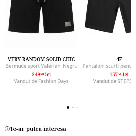
VERY RANDOM SOLID CHIC
4F
Bermude sport Valerian, Negru
249
lei
157
lei
50
31
Vandut de Fashion Days
Vandut de STEPS
Te-ar putea interesa