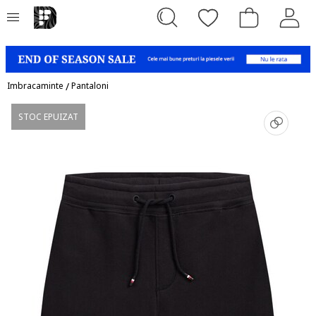
Imbracaminte
/
Pantaloni
STOC EPUIZAT