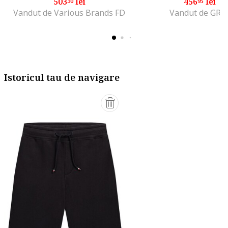
503
lei
456
lei
30
95
Vandut de Various Brands FD
Vandut de GRI
Istoricul tau de navigare