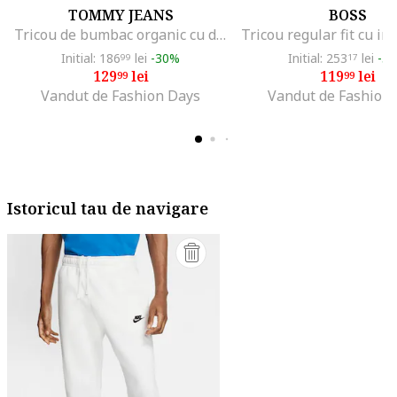
TOMMY JEANS
BOSS
Tricou de bumbac organic cu decolteu la baza gatului, Negru
Initial: 186
lei
-30%
Initial: 253
lei
-5
99
17
129
lei
119
lei
99
99
Vandut de Fashion Days
Vandut de Fashion
Istoricul tau de navigare