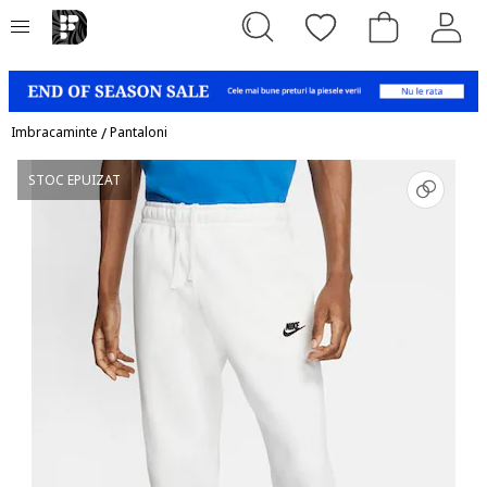
Imbracaminte
/
Pantaloni
STOC EPUIZAT