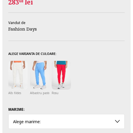
283
lei
68
Vandut de
Fashion Days
ALEGE VARIANTA DE CULOARE:
Alb fildes
Albastru pastel
Rosu
MARIME:
Alege marime: