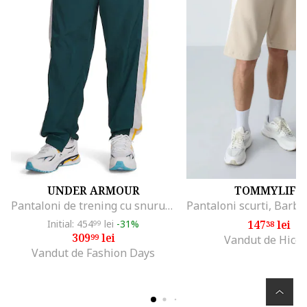
UNDER ARMOUR
TOMMYLIFE
Pantaloni de trening cu snururi Icon, Verde padure/Galben sofran/Alb optic
Initial: 454
lei
-31%
147
lei
99
38
309
lei
99
Vandut de Hicc
Vandut de Fashion Days