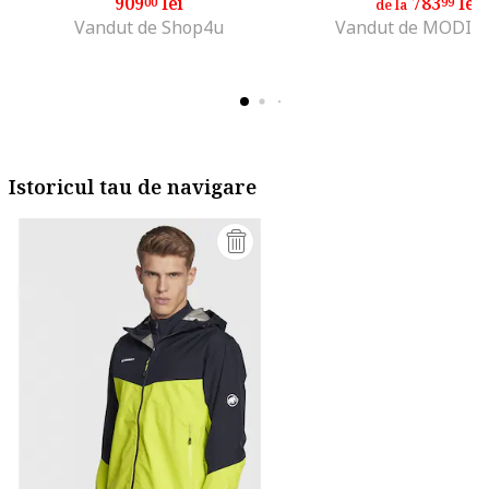
909
lei
783
lei
00
99
de la
Vandut de Shop4u
Vandut de MODIV
Istoricul tau de navigare