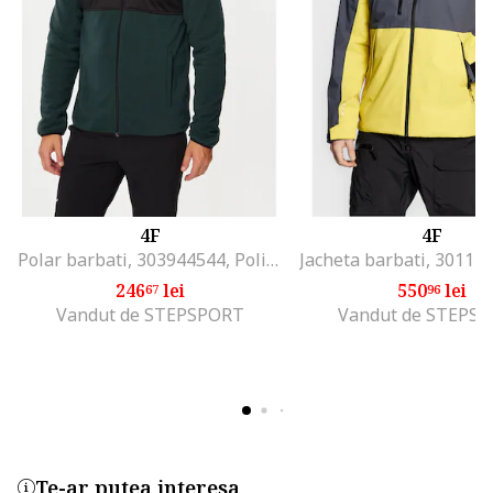
4F
4F
Polar barbati, 303944544, Poliester, 2XL INTL, Verde
246
lei
550
lei
67
96
Vandut de STEPSPORT
Vandut de STEPS
Te-ar putea interesa