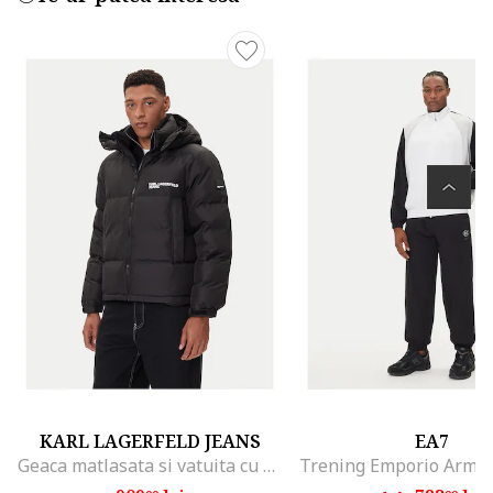
KARL LAGERFELD JEANS
EA7
Geaca matlasata si vatuita cu gluga, Negru