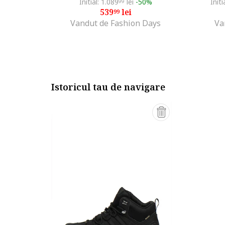
Initial: 1.089
lei
-50%
Initi
99
539
lei
99
Vandut de Fashion Days
Va
Istoricul tau de navigare