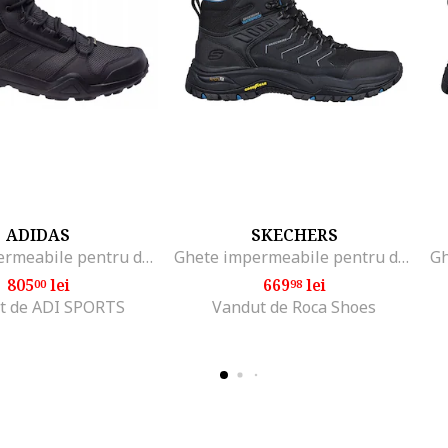
ADIDAS
SKECHERS
Ghete impermeabile pentru drumetie cu detalii din material textil Terrex AX3
Ghete impermeabile pentru drumetii Dawson-Raveno
805
lei
669
lei
00
98
t de ADI SPORTS
Vandut de Roca Shoes