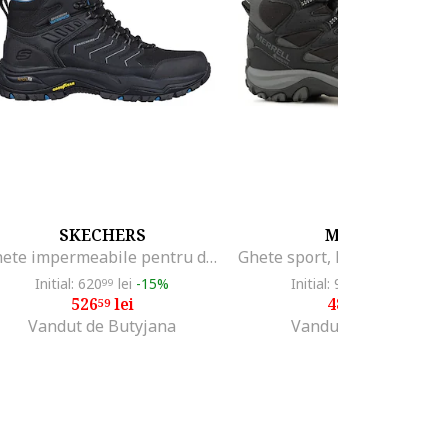
SKECHERS
MERREL
Ghete impermeabile pentru drumetii Dawson-Raveno
Initial: 620
lei
-15%
Initial: 966
lei
-50%
99
79
526
lei
482
lei
59
79
Vandut de Butyjana
Vandut de DBSKO