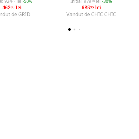
al: 924
lei
-50%
Initial: 979
lei
-30%
00
18
462
lei
685
lei
00
33
ndut de GRID
Vandut de CHIC CHIC