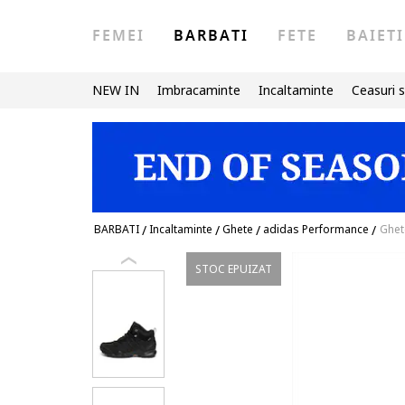
FEMEI
BARBATI
FETE
BAIETI
NEW IN
Imbracaminte
Incaltaminte
Ceasuri s
BARBATI
/
Incaltaminte
/
Ghete
/
adidas Performance
/
Ghet
STOC EPUIZAT