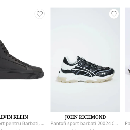
LVIN KLEIN
JOHN RICHMOND
Pantofi sport pentru Barbati, high top lace up inv stitch, HM0HM01164-0GJ, 41 EU, Negru
Pantofi sport barbati 20024 CPB, Negru