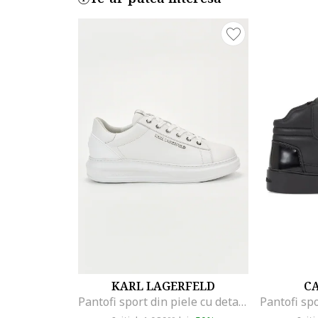
KARL LAGERFELD
CA
Pantofi sport din piele cu detalii logo, Alb optic