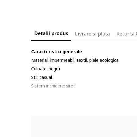
Detalii produs
Livrare si plata
Retur si
Caracteristici generale
Material: impermeabil, textil, piele ecologica
Culoare: negru
Stil: casual
Sistem inchidere: siret
Detalii: material respirabil, impermeabil
Detalii material
Material interior: textil