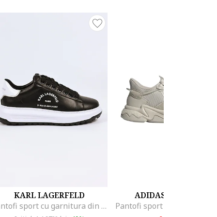
KARL LAGERFELD
ADIDAS ORIGINALS
Pantofi sport cu garnitura din piele ecologica si detalii logo, Negru/Alb optic