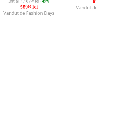
Initial: 1.167
lei
-49%
611
lei
99
99
589
lei
99
Vandut de Fashion Days
Vandut de Fashion Days