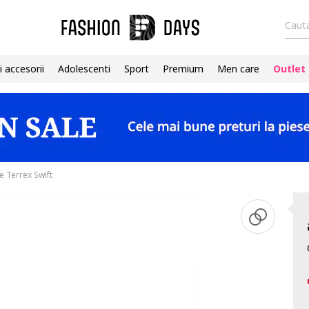
Cauta
i accesorii
Adolescenti
Sport
Premium
Men care
Outlet
e Terrex Swift