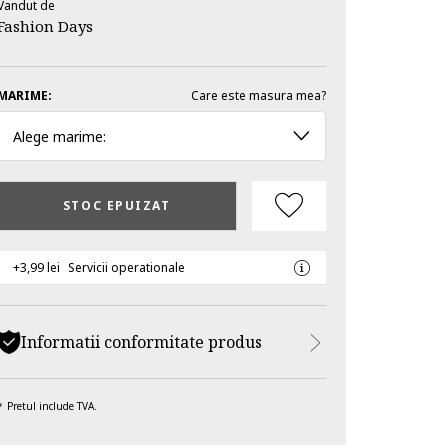
Vandut de
Fashion Days
MARIME:
Care este masura mea?
Alege marime:
STOC EPUIZAT
+3,99 lei
Servicii operationale
Informatii conformitate produs
Pretul include TVA.