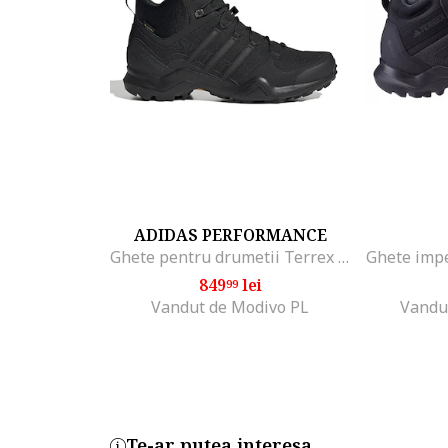
ADIDAS PERFORMANCE
Ghete pentru drumetii Terrex Swift R2, Negru
849
lei
99
Vandut de Modivo PL
Vandu
Te-ar putea interesa