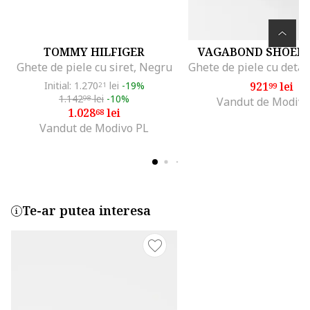
TOMMY HILFIGER
VAGABOND SHOEM
Ghete de piele cu siret, Negru
Initial: 1.270
lei
-19%
921
lei
21
99
1.142
lei
-10%
98
Vandut de Modivo
1.028
lei
68
Vandut de Modivo PL
Te-ar putea interesa