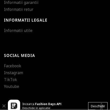
Informatii garantii
Informatii retur
INFORMATII LEGALE
Mareste dimensiunea
Informatii utile
Micsoreaza dimensiu
Mareste spatierea tex
SOCIAL MEDIA
Micsoreaza spatierea
Facebook
Mareste inaltimea ra
Instagram
Micsoreaza inaltimea
TikTok
Inverseaza culorile
Youtube
Nuante de gri
Incearca
Fashion Days APP
Cursor mare
accessibility
Close
Deschide
Deschide in aplicatie