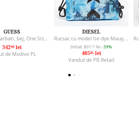
GUESS
DIESEL
Saszetka barbati, bej, One Size INTL, cu banda detasabila si saszeta suplimentara
Rucsac cu model tie-dye Mauy, Albastru azur
342
lei
Initial: 801
lei
-39%
99
73
485
lei
05
ut de Modivo PL
Vandut de PB Retail