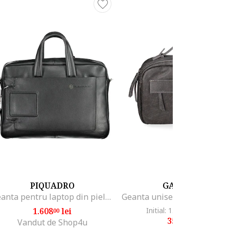
PIQUADRO
GAVE LUX
Geanta pentru laptop din piele OUTCA3147VI, 46 x 32 x 8 cm
1.608
lei
Initial: 1.393
lei
-74%
00
50
350
lei
00
Vandut de Shop4u