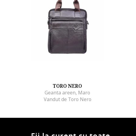
TORO NERO
Geanta areen, Maro
Vandut de Toro Nero