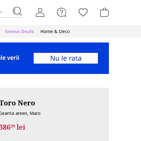
...
Genius Deals
Home & Deco
Toro Nero
Geanta areen, Maro
386
lei
39