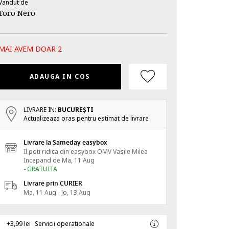
Vandut de
Toro Nero
MAI AVEM DOAR 2
ADAUGA IN COS
LIVRARE IN:
BUCUREŞTI
Actualizeaza oras pentru estimat de livrare
Livrare la Sameday easybox
Il poti ridica din easybox OMV Vasile Milea
Incepand de
Ma, 11 Aug
- GRATUITA
Livrare prin CURIER
Ma, 11 Aug - Jo, 13 Aug
+3,99 lei
Servicii operationale