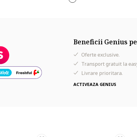
ime 81-150 cm)
ar, 1 compartiment secundar in interior cu fermoar, 3 compartiment
 pentru telefon
Beneficii Genius pe
Oferte exclusive.
Transport gratuit la eas
Livrare prioritara.
ACTIVEAZA GENIUS