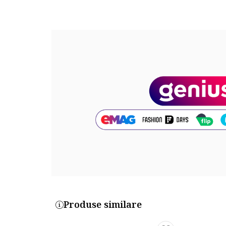
Maner: 2 manere fixe lungime 32 cm
Barete: bretea de umar reglabila si detasabila (lung
Buzunare: 2 compartimente principale cu fermoar
Compartimente: 2 compartimente principale cu fermo
in interior pentru agenda, 1 compartiment in interior
Detalii: 1 compartiment in interior pentru telefon
Sistem inchidere: fermoar
Linie Brand: toro noro
Compozitie
Exterior: 100% piele
Captuseala: 100% poliester
Material garnituri: 100 % piele naturala
Dimensiuni
Dimensiune (cm): 31 x 26 x 6.5 cm
Produse similare
Lungime drop bareta: lungime(81-150 cm)