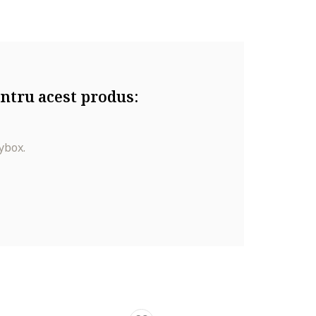
e secundare in exterior cu fermoar, 1 compartiment
ntru acest produs:
ybox.