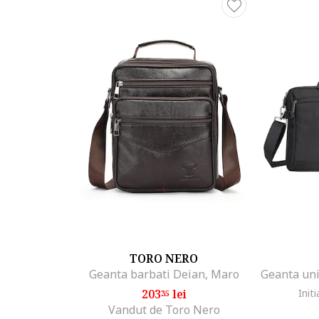
Cod produs:
2123752-9_228899
Part number key:
DVCYYTMBM
TORO NERO
Geanta barbati Deian, Maro
203
lei
Initi
35
Vandut de Toro Nero