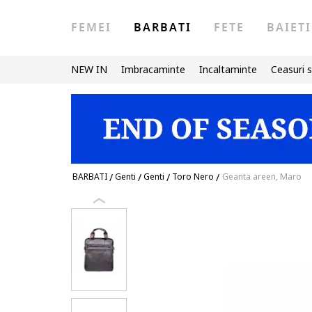
FEMEI
BARBATI
FETE
BAIETI
NEW IN
Imbracaminte
Incaltaminte
Ceasuri s
BARBATI
/
Genti
/
Genti
/
Toro Nero
/
Geanta areen, Maro