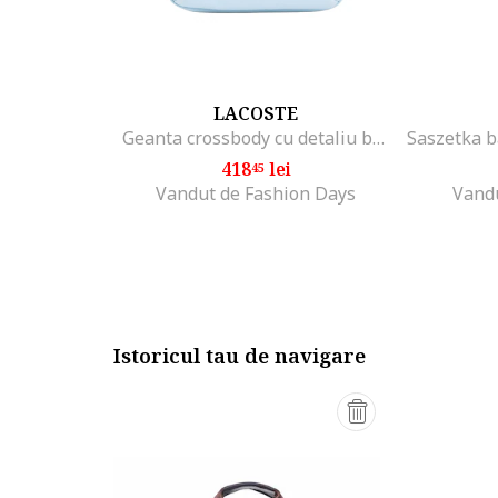
LACOSTE
Geanta crossbody cu detaliu brodat si model unisex
418
lei
45
Vandut de Fashion Days
Vand
Istoricul tau de navigare