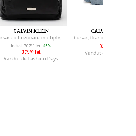
CALVIN KLEIN
CALVIN KLEIN
Rucsac cu buzunare multiple, Negru
Initial: 707
lei
-46%
333
lei
99
99
379
lei
99
Vandut de Modivo PL
Vandut de Fashion Days