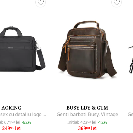
AOKING
BUSY LDY & GTM
Geanta unisex cu detaliu logo pentru laptop, Negru
Genti barbati Busy, Vintage
al: 671
lei
-62%
Initial: 423
lei
-12%
50
50
249
lei
369
lei
95
00