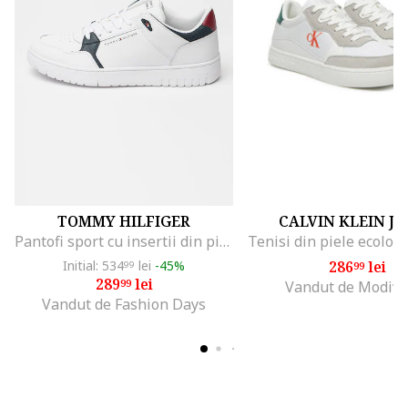
TOMMY HILFIGER
CALVIN KLEIN J
Pantofi sport cu insertii din piele Core Lite, Negru/Alb optic
Initial: 534
lei
-45%
286
lei
99
99
289
lei
99
Vandut de Modivo
Vandut de Fashion Days