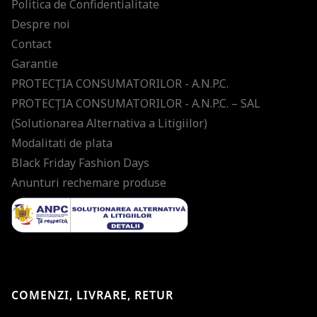
Politica de Confidentialitate
Despre noi
Contact
Garantie
PROTECŢIA CONSUMATORILOR - A.N.P.C.
PROTECŢIA CONSUMATORILOR - A.N.P.C. – SAL
(Solutionarea Alternativa a Litigiilor)
Modalitati de plata
Black Friday Fashion Days
Anunturi rechemare produse
COMENZI, LIVRARE, RETUR