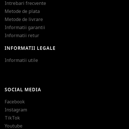
Intrebari frecvente
Metode de plata
Metode de livrare
Informatii garantii
Informatii retur
INFORMATII LEGALE
Mareste dimensiunea
Informatii utile
Micsoreaza dimensiu
Mareste spatierea tex
SOCIAL MEDIA
Micsoreaza spatierea
Facebook
Mareste inaltimea ra
Instagram
Micsoreaza inaltimea
TikTok
Inverseaza culorile
Youtube