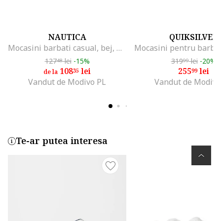
NAUTICA
QUIKSILVER
Mocasini barbati casual, bej, material textil
127
lei
-15%
319
lei
-20%
48
99
108
lei
255
lei
35
99
de la
Vandut de Modivo PL
Vandut de Modivo
Te-ar putea interesa